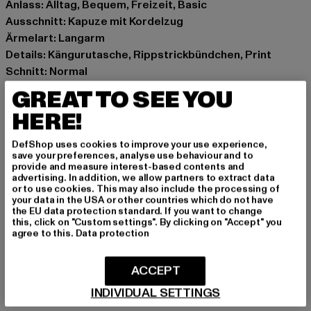
Anlass: Alltag, Bequem, Freizeit, Basic
Ausschnitt: Kapuze mit Kordelzug
Ärmelart: Langarm
Details: Kängurutasche, Rippstrickbündchen, Print
Schnitt: Normal
Marke: Wood Wood
GREAT TO SEE YOU
Kat.: Hoodies
HERE!
Farbe: schwarz
Hersteller Farbe: black
DefShop uses cookies to improve your use experience,
Materialzusammensetzung: 100% Baumwolle
save your preferences, analyse use behaviour and to
provide and measure interest-based contents and
Art.Nr: 102756042424-00007
advertising. In addition, we allow partners to extract data
or to use cookies. This may also include the processing of
your data in the USA or other countries which do not have
Hersteller: DKC Germany GmbH |
cs-de@woodwood.com
the EU data protection standard. If you want to change
Derendorfer Alee 12 | 40476 Düsseldorf | DE
this, click on "Custom settings". By clicking on "Accept" you
agree to this.
Data protection
GRÖSSE & PASSFORM
ACCEPT
INDIVIDUAL SETTINGS
PFLEGEHINWEISE