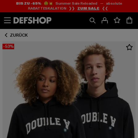
BIS ZU -65%
😲💥 Summer Sale Reloaded — absolute
Zum
Zum
RABATTESKALATION ❯❯
ZUM SALE
❮❮
Inhalt
Fußzeile
springen
springen
ZURÜCK
-53%