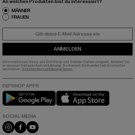
An welchen Produkten bist du interessiert?
MÄNNER
FRAUEN
E-MAIL
ANMELDEN
Informationen dazu, wie DefShop mit Deinen Daten umgeht, findest Du
in unserer Datenschutzerklärung. Du kannst Dich jederzeit kostenfei
abmelden.
Datenschutzerklärung lesen.
Play market
App store
Instagram
Facebook
YouTube