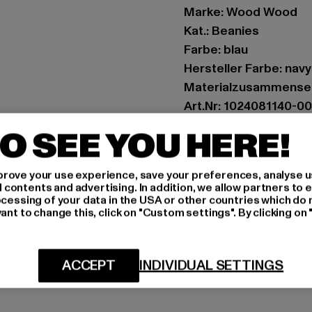
Marke: Wood Wood
Kat.: Beanies
Farbe: blau
Hersteller Farbe: navy
Materialzusammenset
Art.Nr: 1024081140-0
O SEE YOU HERE!
Hersteller: DKC Ger
Derendorfer Alee 12 |
rove your use experience, save your preferences, analyse u
ontents and advertising. In addition, we allow partners to e
ocessing of your data in the USA or other countries which do 
GRÖSSE 
ant to change this, click on "Custom settings". By clicking on 
PFLEGEHINWE
ACCEPT
INDIVIDUAL SETTINGS
LIEFERUNG &