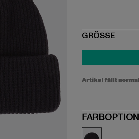
SIZE
GRÖSSE
Artikel fällt norma
FARBOPTIO