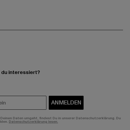
 du interessiert?
ANMELDEN
Deinen Daten umgeht, findest Du in unserer Datenschutzerklärung. Du
lden.
Datenschutzerklärung lesen.