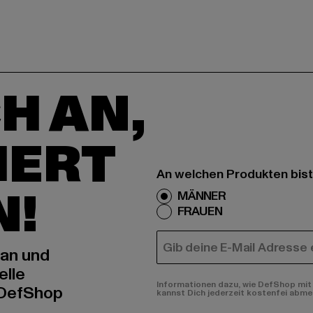
H AN,
IERT
An welchen Produkten bist
N!
MÄNNER
FRAUEN
E-MAIL
 an und
elle
Informationen dazu, wie DefShop mit 
 DefShop
kannst Dich jederzeit kostenfei abme