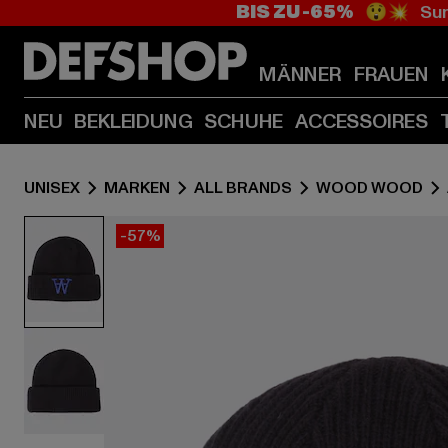
BIS ZU -65%
😲💥 Sum
MÄNNER
FRAUEN
NEU
BEKLEIDUNG
SCHUHE
ACCESSOIRES
UNISEX
MARKEN
ALL BRANDS
WOOD WOOD
-57%