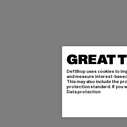
GREAT T
DefShop uses cookies to imp
and measure interest-based c
This may also include the pr
protection standard. If you w
Data protection