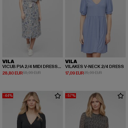
VILA
VILA
VICUB PIA 2/4 MIDI DRESS/SU /pia
VILAKES V-NECK 2/4 DRESS
Derzeitiger Preis: 28,80 EUR
Aktionspreis: 59,99 EUR
Derzeitiger Preis: 17,09 EUR
Aktionspreis: 
28,80 EUR
59,99 EUR
17,09 EUR
29,99 EUR
-44%
-57%