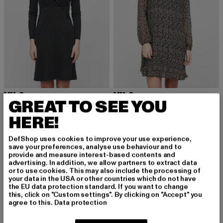
VILA
VILA
GREAT TO SEE YOU
VIMODALA L/S WRAP MIDI DRESS/SU - NOOS
VICERSIA L/S PLISSE MIDI DRESS
Derzeitiger Preis: 20,15 EUR
Aktionspreis: 35,99 EUR
Derzeitiger Preis: 25,80 EUR
Aktionspreis:
20,15 EUR
35,99 EUR
25,80 EUR
59,99 EUR
HERE!
DefShop uses cookies to improve your use experience,
save your preferences, analyse use behaviour and to
-43%
-48%
provide and measure interest-based contents and
advertising. In addition, we allow partners to extract data
or to use cookies. This may also include the processing of
your data in the USA or other countries which do not have
the EU data protection standard. If you want to change
this, click on "Custom settings". By clicking on "Accept" you
agree to this.
Data protection