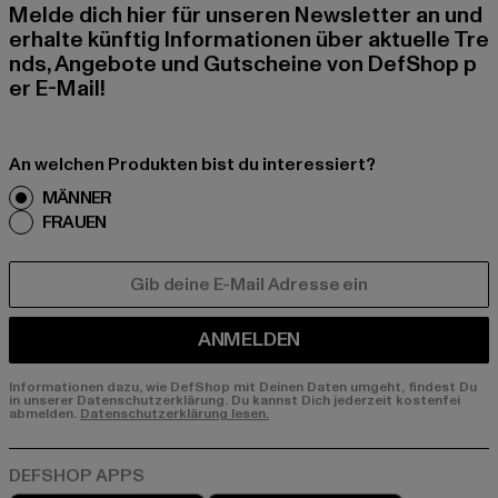
Melde dich hier für unseren Newsletter an und
erhalte künftig Informationen über aktuelle Tre
nds, Angebote und Gutscheine von DefShop p
er E-Mail!
An welchen Produkten bist du interessiert?
MÄNNER
FRAUEN
E-MAIL
ANMELDEN
Informationen dazu, wie DefShop mit Deinen Daten umgeht, findest Du
in unserer Datenschutzerklärung. Du kannst Dich jederzeit kostenfei
abmelden.
Datenschutzerklärung lesen.