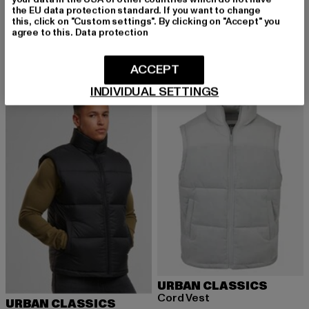
the EU data protection standard. If you want to change
URBAN CLASSICS
URBAN CLASSICS
this, click on "Custom settings". By clicking on "Accept" you
Sherpa
Mens Super Light Bubble
agree to this.
Data protection
Derzeitiger Preis: 41,29 EUR
Aktionspreis:
41,29 EUR
69,99 EUR
Derzeitiger Preis: 18,00 EUR
Aktionspreis: 44,99 EUR
18,00 EUR
44,99 EUR
ACCEPT
INDIVIDUAL SETTINGS
-10%
-60%
URBAN CLASSICS
Cord Vest
URBAN CLASSICS