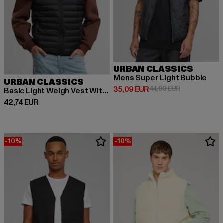
URBAN CLASSICS
Mens Super Light Bubble
URBAN CLASSICS
Derzeitiger Preis: 35,09 EUR
Aktionspreis:
35,09 EUR
44,99 EUR
Basic Light Weigh Vest With Hood
Derzeitiger Preis: 42,74 EUR
42,74 EUR
-10%
-10%