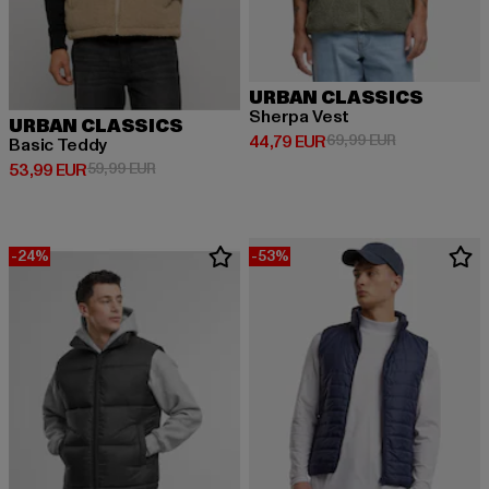
URBAN CLASSICS
Sherpa Vest
URBAN CLASSICS
Derzeitiger Preis: 44,79 EUR
Aktionspreis:
44,79 EUR
69,99 EUR
Basic Teddy
Derzeitiger Preis: 53,99 EUR
Aktionspreis: 59,99 EUR
53,99 EUR
59,99 EUR
-24%
-53%