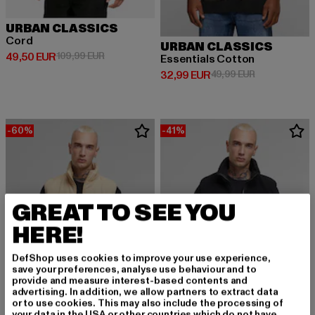
URBAN CLASSICS
Cord
URBAN CLASSICS
Derzeitiger Preis: 49,50 EUR
Aktionspreis: 109,99 EUR
49,50 EUR
109,99 EUR
Essentials Cotton
Derzeitiger Preis: 32,99 EUR
Aktionspreis:
32,99 EUR
49,99 EUR
-60%
-41%
GREAT TO SEE YOU
HERE!
DefShop uses cookies to improve your use experience,
save your preferences, analyse use behaviour and to
provide and measure interest-based contents and
advertising. In addition, we allow partners to extract data
or to use cookies. This may also include the processing of
your data in the USA or other countries which do not have