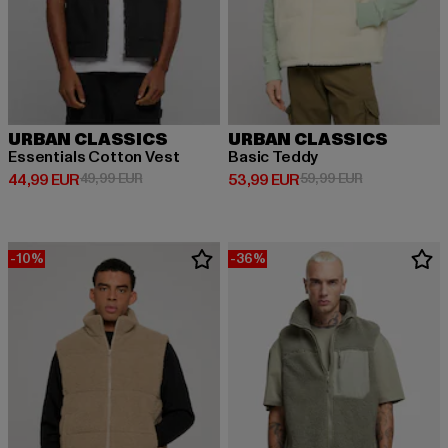
URBAN CLASSICS
URBAN CLASSICS
Essentials Cotton Vest
Basic Teddy
Derzeitiger Preis: 44,99 EUR
Aktionspreis: 49,99 EUR
Derzeitiger Preis: 53,99 EUR
Aktionspreis:
44,99 EUR
49,99 EUR
53,99 EUR
59,99 EUR
-10%
-36%