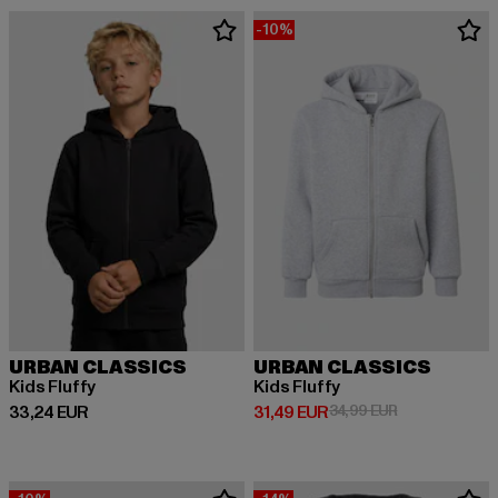
-10%
URBAN CLASSICS
URBAN CLASSICS
Kids Fluffy
Kids Fluffy
Derzeitiger Preis: 33,24 EUR
Derzeitiger Preis: 31,49 EUR
Aktionspreis: 
33,24 EUR
31,49 EUR
34,99 EUR