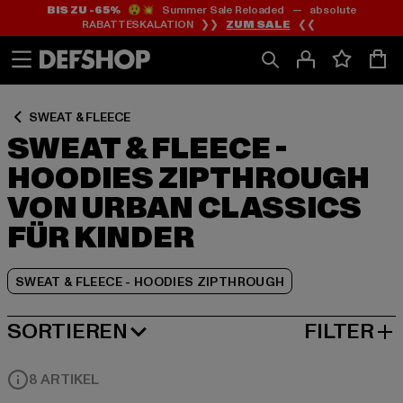
BIS ZU -65%
😲💥 Summer Sale Reloaded — absolute
Zum
Zum
Zum
RABATTESKALATION ❯❯
ZUM SALE
❮❮
Inhalt
Fußzeile
Produktraster
springen
springen
springen
SWEAT & FLEECE
SWEAT & FLEECE -
HOODIES ZIPTHROUGH
VON URBAN CLASSICS
FÜR KINDER
SWEAT & FLEECE - HOODIES ZIPTHROUGH
SORTIEREN
FILTER
BELIEBTESTE
8 ARTIKEL