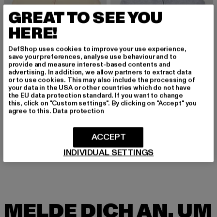
GREAT TO SEE YOU
HERE!
DefShop uses cookies to improve your use experience,
save your preferences, analyse use behaviour and to
provide and measure interest-based contents and
advertising. In addition, we allow partners to extract data
or to use cookies. This may also include the processing of
your data in the USA or other countries which do not have
the EU data protection standard. If you want to change
this, click on "Custom settings". By clicking on "Accept" you
agree to this.
Data protection
URBAN CLASSICS
URBAN CLASSICS
Kids Basic Essential Zip Hoody
Kids Basic Essential Zip Hoody
ACCEPT
Derzeitiger Preis: 23,74 EUR
Derzeitiger Preis: 22,49 EUR
Aktionspreis:
23,74 EUR
22,49 EUR
24,99 EUR
INDIVIDUAL SETTINGS
MELDE DICH AN, UM