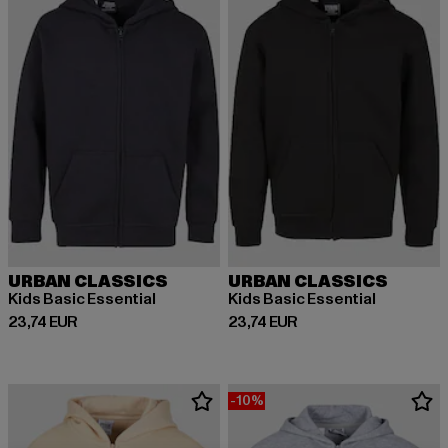
URBAN CLASSICS
URBAN CLASSICS
Kids Basic Essential
Kids Basic Essential
Derzeitiger Preis: 23,74 EUR
Derzeitiger Preis: 23,74 EUR
23,74 EUR
23,74 EUR
-10%