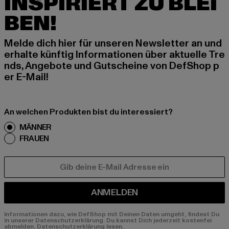
INSPIRIERT ZU BLEI
BEN!
Melde dich hier für unseren Newsletter an und
erhalte künftig Informationen über aktuelle Tre
nds, Angebote und Gutscheine von DefShop p
er E-Mail!
An welchen Produkten bist du interessiert?
MÄNNER
FRAUEN
E-MAIL
ANMELDEN
Informationen dazu, wie DefShop mit Deinen Daten umgeht, findest Du
in unserer Datenschutzerklärung. Du kannst Dich jederzeit kostenfei
abmelden.
Datenschutzerklärung lesen.