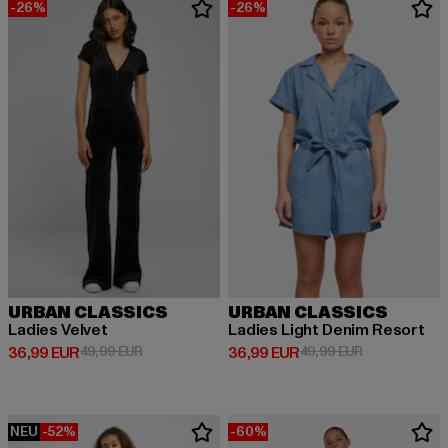
-26%
-26%
URBAN CLASSICS
URBAN CLASSICS
Ladies Velvet
Ladies Light Denim Resort
Derzeitiger Preis: 36,99 EUR
Aktionspreis: 49,99 EUR
Derzeitiger Preis: 36,99 EUR
Aktionspreis:
36,99 EUR
49,99 EUR
36,99 EUR
49,99 EUR
NEU
-52%
-60%