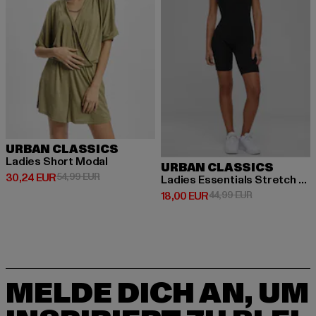
URBAN CLASSICS
Ladies Short Modal
URBAN CLASSICS
Derzeitiger Preis: 30,24 EUR
Aktionspreis: 54,99 EUR
30,24 EUR
54,99 EUR
Ladies Essentials Stretch Jersey Jumpsuit
Derzeitiger Preis: 18,00 EUR
Aktionspreis: 
18,00 EUR
44,99 EUR
MELDE DICH AN, UM