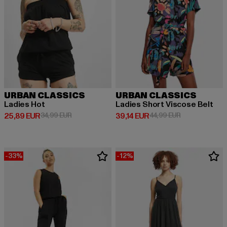
URBAN CLASSICS
URBAN CLASSICS
Ladies Hot
Ladies Short Viscose Belt
Derzeitiger Preis: 25,89 EUR
Aktionspreis: 34,99 EUR
Derzeitiger Preis: 39,14 EUR
Aktionspreis: 
25,89 EUR
34,99 EUR
39,14 EUR
44,99 EUR
-33%
-12%