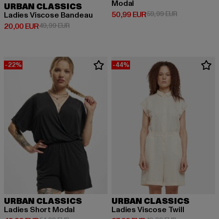
Modal
URBAN CLASSICS
Derzeitiger Preis: 50,99 EUR
Aktionspreis:
50,99 EUR
59,99 EUR
Ladies Viscose Bandeau
Derzeitiger Preis: 20,00 EUR
Aktionspreis: 49,99 EUR
20,00 EUR
49,99 EUR
-22%
-44%
URBAN CLASSICS
URBAN CLASSICS
Ladies Short Modal
Ladies Viscose Twill