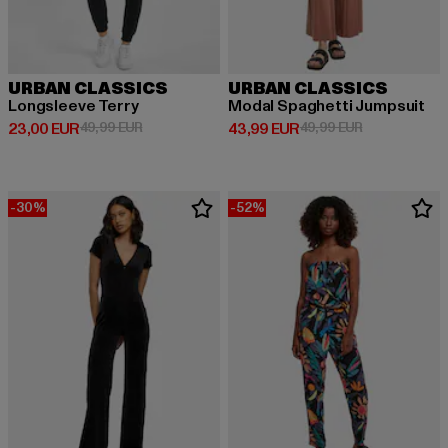
URBAN CLASSICS
URBAN CLASSICS
Longsleeve Terry
Modal Spaghetti Jumpsuit
Derzeitiger Preis: 23,00 EUR
Aktionspreis: 49,99 EUR
Derzeitiger Preis: 43,99 EUR
Aktionspreis:
23,00 EUR
49,99 EUR
43,99 EUR
49,99 EUR
-30%
-52%