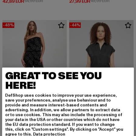
Derzeitiger Preis: 42,89 EUR
Aktionspreis: 54,99 EUR
Derzeitiger Preis: 27,99 EUR
Aktionspreis:
42,89 EUR
54,99 EUR
27,99 EUR
49,99 EUR
-48%
-44%
GREAT TO SEE YOU
HERE!
DefShop uses cookies to improve your use experience,
save your preferences, analyse use behaviour and to
provide and measure interest-based contents and
URBAN CLASSICS
advertising. In addition, we allow partners to extract data
or to use cookies. This may also include the processing of
Ladies Viscose Bandeau
URBAN CLASSICS
your data in the USA or other countries which do not have
Derzeitiger Preis: 25,99 EUR
Aktionspreis: 49,99 EUR
25,99 EUR
49,99 EUR
Ladies Viscose Twill Jumpsuit
the EU data protection standard. If you want to change
Derzeitiger Preis: 27,99 EUR
Aktionspreis:
this, click on "Custom settings". By clicking on "Accept" you
27,99 EUR
49,99 EUR
agree to this.
Data protection