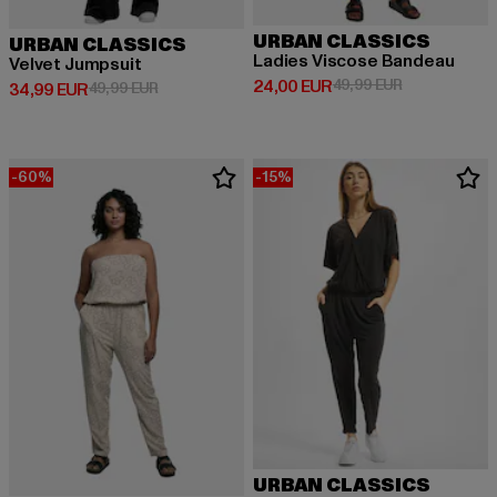
URBAN CLASSICS
URBAN CLASSICS
Ladies Viscose Bandeau
Velvet Jumpsuit
Derzeitiger Preis: 24,00 EUR
Aktionspreis:
24,00 EUR
49,99 EUR
Derzeitiger Preis: 34,99 EUR
Aktionspreis: 49,99 EUR
34,99 EUR
49,99 EUR
-60%
-15%
URBAN CLASSICS