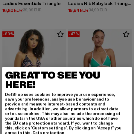
Ladies Essentials Triangle
Ladies Rib Babylock Triangle
Derzeitiger Preis: 16,80 EUR
Aktionspreis: 39,99 EUR
Derzeitiger Preis: 19,94 EUR
Aktionspreis: 
16,80 EUR
39,99 EUR
19,94 EUR
34,99 EUR
-60%
-47%
GREAT TO SEE YOU
HERE!
DefShop uses cookies to improve your use experience,
save your preferences, analyse use behaviour and to
provide and measure interest-based contents and
advertising. In addition, we allow partners to extract data
or to use cookies. This may also include the processing of
URBAN CLASSICS
URBAN CLASSICS
your data in the USA or other countries which do not have
Tie Dye
Ladies Retro Triangle
the EU data protection standard. If you want to change
this, click on "Custom settings". By clicking on "Accept" you
Derzeitiger Preis: 20,00 EUR
Aktionspreis: 49,99 EUR
Derzeitiger Preis: 23,84 EUR
Aktionspreis:
20,00 EUR
49,99 EUR
23,84 EUR
44,99 EUR
agree to this.
Data protection