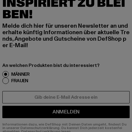
INSPIRIERT ZU BLEI
BEN!
Melde dich hier für unseren Newsletter an und
erhalte künftig Informationen über aktuelle Tre
nds, Angebote und Gutscheine von DefShop p
er E-Mail!
An welchen Produkten bist du interessiert?
MÄNNER
FRAUEN
E-MAIL
ANMELDEN
Informationen dazu, wie DefShop mit Deinen Daten umgeht, findest Du
in unserer Datenschutzerklärung. Du kannst Dich jederzeit kostenfei
abmelden.
Datenschutzerklärung lesen.