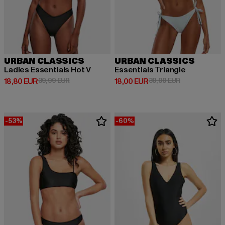
URBAN CLASSICS
URBAN CLASSICS
Ladies Essentials Hot V
Essentials Triangle
Derzeitiger Preis: 18,80 EUR
Aktionspreis: 39,99 EUR
Derzeitiger Preis: 18,00 EUR
Aktionspreis: 
18,80 EUR
39,99 EUR
18,00 EUR
39,99 EUR
-53%
-60%