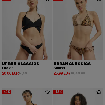
URBAN CLASSICS
URBAN CLASSICS
Ladies
Animal
Derzeitiger Preis: 20,00 EUR
Aktionspreis: 49,99 EUR
Derzeitiger Preis: 25,99 EUR
Aktionspreis:
20,00 EUR
49,99 EUR
25,99 EUR
49,99 EUR
-42%
-48%