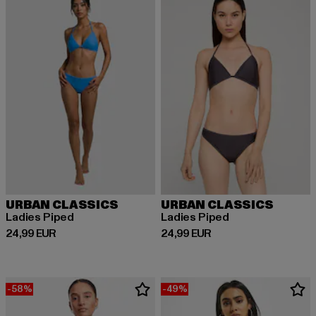
URBAN CLASSICS
URBAN CLASSICS
Ladies Piped
Ladies Piped
Derzeitiger Preis: 24,99 EUR
Derzeitiger Preis: 24,99 EUR
24,99 EUR
24,99 EUR
-58%
-49%