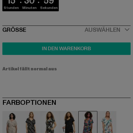
15
30
59
Stunden
Minuten
Sekunden
SIZE
GRÖSSE
AUSWÄHLEN
IN DEN WARENKORB
Artikel fällt normal aus
FARBOPTIONEN