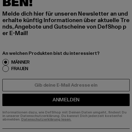
BEN!
Melde dich hier für unseren Newsletter an und
erhalte künftig Informationen über aktuelle Tre
nds, Angebote und Gutscheine von DefShop p
er E-Mail!
An welchen Produkten bist du interessiert?
MÄNNER
FRAUEN
E-MAIL
ANMELDEN
Informationen dazu, wie DefShop mit Deinen Daten umgeht, findest Du
in unserer Datenschutzerklärung. Du kannst Dich jederzeit kostenfei
abmelden.
Datenschutzerklärung lesen.