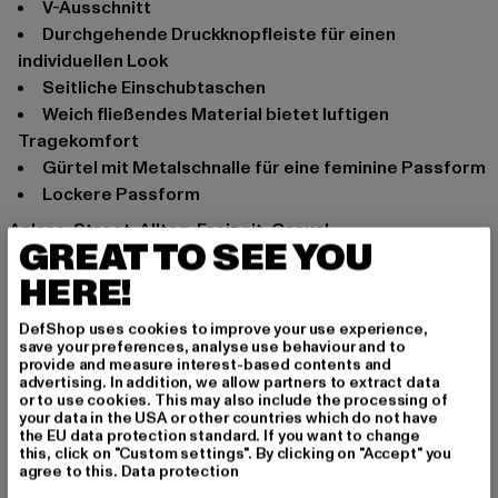
V-Ausschnitt
Durchgehende Druckknopfleiste für einen
individuellen Look
Seitliche Einschubtaschen
Weich fließendes Material bietet luftigen
Tragekomfort
Gürtel mit Metalschnalle für eine feminine Passform
Lockere Passform
Anlass: Street, Alltag, Freizeit, Casual
GREAT TO SEE YOU
Ausschnitt: V-Ausschnitt
HERE!
Schnitt: Normal
Marke: Urban Classics
DefShop uses cookies to improve your use experience,
Kat.: Jumpsuits
save your preferences, analyse use behaviour and to
Farbe: bunt
provide and measure interest-based contents and
advertising. In addition, we allow partners to extract data
Hersteller Farbe: blackfruity
or to use cookies. This may also include the processing of
Materialzusammensetzung: 100% Viskose
your data in the USA or other countries which do not have
the EU data protection standard. If you want to change
Art.Nr: TB4096-03665
this, click on "Custom settings". By clicking on "Accept" you
agree to this.
Data protection
Hersteller: TB International GmbH |
info@tbint.de