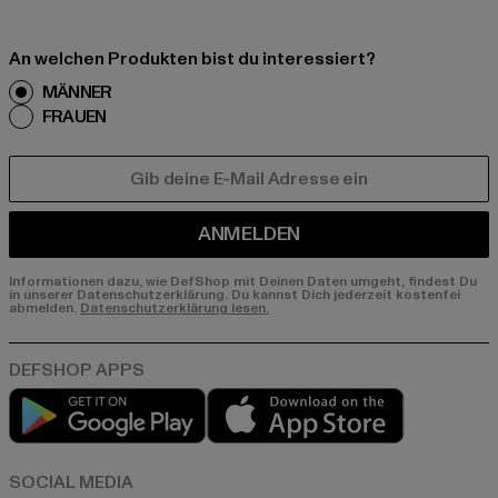
An welchen Produkten bist du interessiert?
MÄNNER
FRAUEN
E-MAIL
ANMELDEN
Informationen dazu, wie DefShop mit Deinen Daten umgeht, findest Du
in unserer Datenschutzerklärung. Du kannst Dich jederzeit kostenfei
abmelden.
Datenschutzerklärung lesen.
Play market
App store