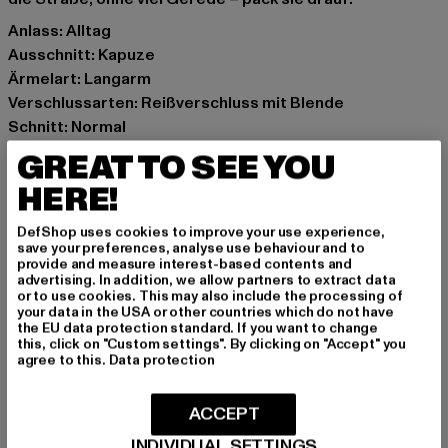
Anlass: Alltag
Ausschnitt: Kapuze
Ärmelart: Langarm
Verschlussarten: Reißverschluss mit Blende
Schnitt: Normal
Marke: Urban Classics
GREAT TO SEE YOU
Kat.: Puffer Jackets
HERE!
Farbe: schwarz
Hersteller Farbe: black
DefShop uses cookies to improve your use experience,
Materialzusammensetzung: 100% Polyester
save your preferences, analyse use behaviour and to
provide and measure interest-based contents and
Art.Nr: TB1756-00007
advertising. In addition, we allow partners to extract data
or to use cookies. This may also include the processing of
your data in the USA or other countries which do not have
Hersteller: TB International GmbH |
info@tbint.de
the EU data protection standard. If you want to change
Dr.-Robert-Murjahn-Straße 7 | 64372 Ober-Ramstadt |
this, click on "Custom settings". By clicking on "Accept" you
agree to this.
Data protection
DE
ACCEPT
GRÖSSE & PASSFORM
INDIVIDUAL SETTINGS