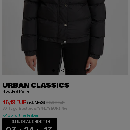
URBAN CLASSICS
Hooded Puffer
Derzeitiger Preis: 46,19 EUR
46,19 EUR
Aktionspreis: 69,99 EUR
inkl. MwSt.
69,99 EUR
30-Tage-Bestpreis**: 44,79 EUR
(-4%)
Sofort lieferbar!
-34% DEAL ENDET IN