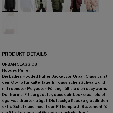
schwarz
blau
grün
olive
rot
rosa
weiß
PRODUKT DETAILS
URBAN CLASSICS
Hooded Puffer
Die Ladies Hooded Puffer Jacket von Urban Classics ist
dein Go-To für kalte Tage. Im klassischen Schwarz und
mit robuster Polyester-Füllung hält sie dich easy warm.
Der Normal Fit sorgt dafür, dass dein Look clean bleibt,
egal was drunter trägst. Die lässige Kapuze gibt dir den
extra Schutz und macht den Fit komplett. Statement für
die Straße, ohne viel Gerede – pack sie drauf.