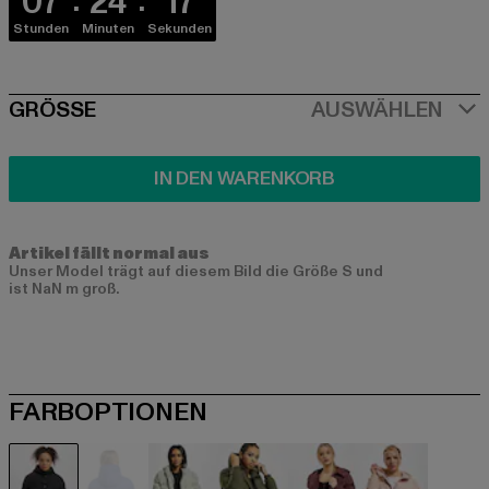
07
24
16
Stunden
Minuten
Sekunden
SIZE
GRÖSSE
AUSWÄHLEN
IN DEN WARENKORB
Artikel fällt normal aus
Unser Model trägt auf diesem Bild die Größe S und
ist NaN m groß.
FARBOPTIONEN