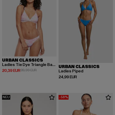
URBAN CLASSICS
Ladies Tie Dye Triangle Back
URBAN CLASSICS
Derzeitiger Preis: 20,39 EUR
Aktionspreis: 39,99 EUR
20,39 EUR
39,99 EUR
Ladies Piped
Derzeitiger Preis: 24,99 EUR
24,99 EUR
NEU
-58%