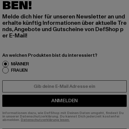
BEN!
Melde dich hier für unseren Newsletter an und
erhalte künftig Informationen über aktuelle Tre
nds, Angebote und Gutscheine von DefShop p
er E-Mail!
An welchen Produkten bist du interessiert?
MÄNNER
FRAUEN
E-MAIL
ANMELDEN
Informationen dazu, wie DefShop mit Deinen Daten umgeht, findest Du
in unserer Datenschutzerklärung. Du kannst Dich jederzeit kostenfei
abmelden.
Datenschutzerklärung lesen.