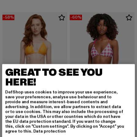
-58%
-60%
GREAT TO SEE YOU
HERE!
DefShop uses cookies to improve your use experience,
save your preferences, analyse use behaviour and to
provide and measure interest-based contents and
URBAN CLASSICS
URBAN CLASSICS
advertising. In addition, we allow partners to extract data
Essentials Triangle
Ladies Check
or to use cookies. This may also include the processing of
Derzeitiger Preis: 16,80 EUR
Aktionspreis: 39,99 EUR
Derzeitiger Preis: 20,00 EUR
Aktionspreis:
16,80 EUR
39,99 EUR
20,00 EUR
49,99 EUR
your data in the USA or other countries which do not have
the EU data protection standard. If you want to change
this, click on "Custom settings". By clicking on "Accept" you
agree to this.
Data protection