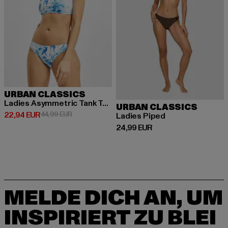
URBAN CLASSICS
Ladies Asymmetric Tank Top
URBAN CLASSICS
Derzeitiger Preis: 22,94 EUR
Aktionspreis: 44,99 EUR
22,94 EUR
44,99 EUR
Ladies Piped
Derzeitiger Preis: 24,99 EUR
24,99 EUR
MELDE DICH AN, UM
INSPIRIERT ZU BLEI