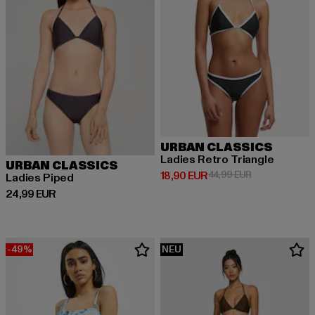
URBAN CLASSICS
Ladies Retro Triangle
URBAN CLASSICS
Derzeitiger Preis: 18,90 EUR
Aktionspreis: 
18,90 EUR
44,99 EUR
Ladies Piped
Derzeitiger Preis: 24,99 EUR
24,99 EUR
-49%
NEU