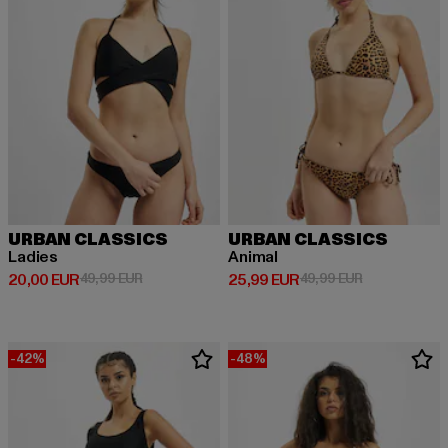
URBAN CLASSICS
URBAN CLASSICS
Ladies
Animal
Derzeitiger Preis: 20,00 EUR
Aktionspreis: 49,99 EUR
Derzeitiger Preis: 25,99 EUR
Aktionspreis:
20,00 EUR
49,99 EUR
25,99 EUR
49,99 EUR
-42%
-48%