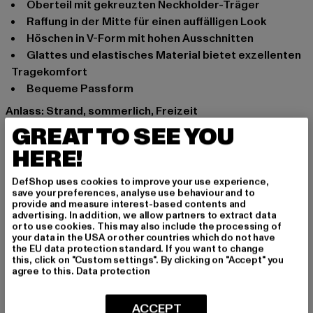
Oberteil mit gekreuzten Neckholder-Träger
Raffung in der Mitte für einen auffälligen Look
Höschen in V-Form mit hohen Ausschnitten
Glattes und elastisches Material bietet exzellenten
Tragekomfort
Bequeme Passform
Anlass: Strand, sommerlich, Freizeit
Schnitt: Figurbetont
GREAT TO SEE YOU
Marke: Urban Classics
HERE!
Kat.: Bikinis
Farbe: schwarz
DefShop uses cookies to improve your use experience,
save your preferences, analyse use behaviour and to
Hersteller Farbe: black
provide and measure interest-based contents and
Materialzusammensetzung: 92% Polyester, 8% Elasthan
advertising. In addition, we allow partners to extract data
or to use cookies. This may also include the processing of
Art.Nr: TB5026-00007
your data in the USA or other countries which do not have
the EU data protection standard. If you want to change
this, click on "Custom settings". By clicking on "Accept" you
Hersteller: TB International GmbH |
info@tbint.de
agree to this.
Data protection
Dr.-Robert-Murjahn-Straße 7 | 64372 Ober-Ramstadt |
DE
ACCEPT