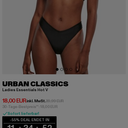
URBAN CLASSICS
Ladies Essentials Hot V
Derzeitiger Preis: 18,00 EUR
18,00 EUR
Aktionspreis: 39,99 EUR
inkl. MwSt.
39,99 EUR
30-Tage-Bestpreis**: 18,00 EUR
Sofort lieferbar!
-55% DEAL ENDET IN