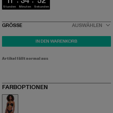
11
34
51
Stunden
Minuten
Sekunden
SIZE
GRÖSSE
AUSWÄHLEN
IN DEN WARENKORB
Artikel fällt normal aus
FARBOPTIONEN