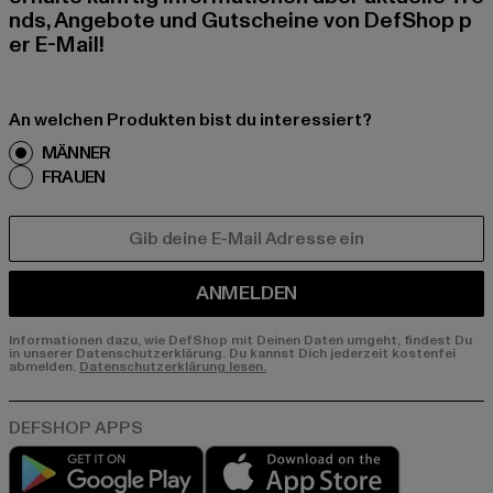
nds, Angebote und Gutscheine von DefShop p
er E-Mail!
An welchen Produkten bist du interessiert?
MÄNNER
FRAUEN
E-MAIL
ANMELDEN
Informationen dazu, wie DefShop mit Deinen Daten umgeht, findest Du
in unserer Datenschutzerklärung. Du kannst Dich jederzeit kostenfei
abmelden.
Datenschutzerklärung lesen.
Play market
App store