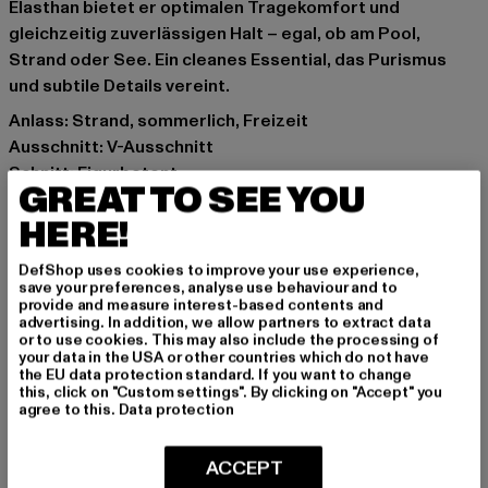
Elasthan bietet er optimalen Tragekomfort und
gleichzeitig zuverlässigen Halt – egal, ob am Pool,
Strand oder See. Ein cleanes Essential, das Purismus
und subtile Details vereint.
Anlass: Strand, sommerlich, Freizeit
Ausschnitt: V-Ausschnitt
Schnitt: Figurbetont
GREAT TO SEE YOU
Marke: Urban Classics
HERE!
Kat.: Swimsuits
Farbe: schwarz
DefShop uses cookies to improve your use experience,
Hersteller Farbe: black
save your preferences, analyse use behaviour and to
Materialzusammensetzung: 94% Polyester, 6% Elasthan
provide and measure interest-based contents and
advertising. In addition, we allow partners to extract data
Art.Nr: TB3464-00007
or to use cookies. This may also include the processing of
your data in the USA or other countries which do not have
the EU data protection standard. If you want to change
Hersteller: TB International GmbH |
info@tbint.de
this, click on "Custom settings". By clicking on "Accept" you
Dr.-Robert-Murjahn-Straße 7 | 64372 Ober-Ramstadt |
agree to this.
Data protection
DE
ACCEPT