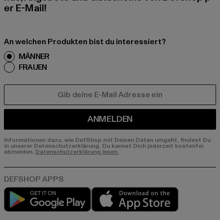
er E-Mail!
An welchen Produkten bist du interessiert?
MÄNNER
FRAUEN
E-MAIL
ANMELDEN
Informationen dazu, wie DefShop mit Deinen Daten umgeht, findest Du
in unserer Datenschutzerklärung. Du kannst Dich jederzeit kostenfei
abmelden.
Datenschutzerklärung lesen.
Play market
App store