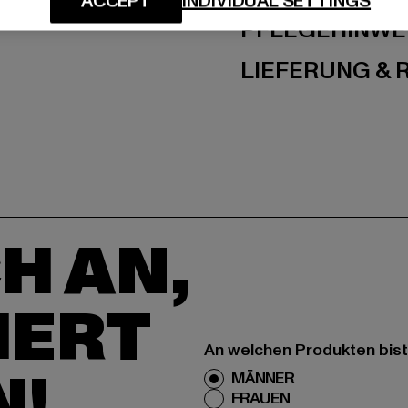
ACCEPT
INDIVIDUAL SETTINGS
PFLEGEHINWE
LIEFERUNG &
H AN,
IERT
An welchen Produkten bist
N!
MÄNNER
FRAUEN