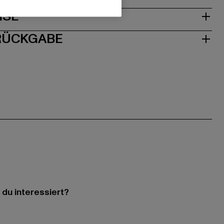
ISE
 RÜCKGABE
 du interessiert?