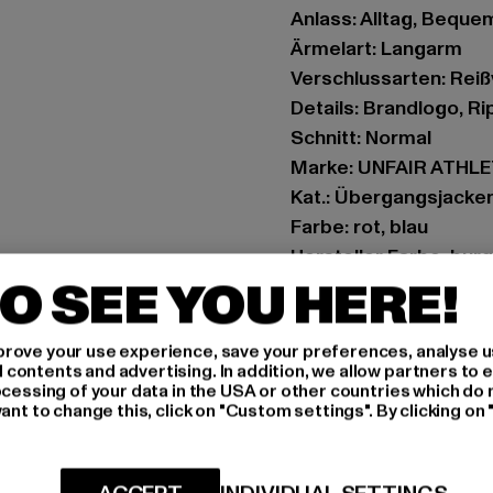
Anlass: Alltag, Bequem,
Ärmelart: Langarm
Verschlussarten: Rei
Details: Brandlogo, R
Schnitt: Normal
Marke: UNFAIR ATHL
Kat.: Übergangsjacke
Farbe: rot, blau
Hersteller Farbe: bur
O SEE YOU HERE!
Materialzusammenset
Art.Nr: UNFR26-090-
rove your use experience, save your preferences, analyse u
ontents and advertising. In addition, we allow partners to e
Hersteller: UTEX Gmb
ocessing of your data in the USA or other countries which do 
Tulbeckstraße 32 | 8
ant to change this, click on "Custom settings". By clicking on 
GRÖSSE 