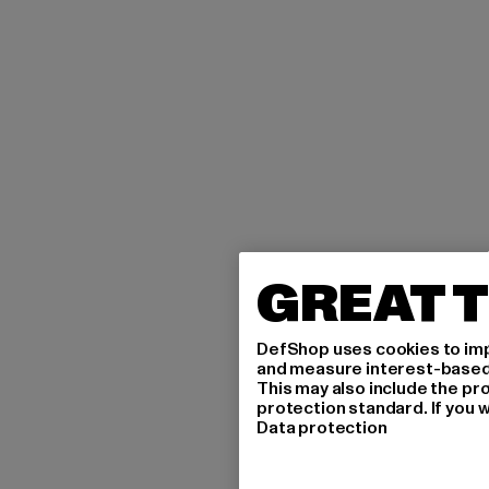
GREAT T
DefShop uses cookies to imp
and measure interest-based c
This may also include the pr
protection standard. If you w
Data protection