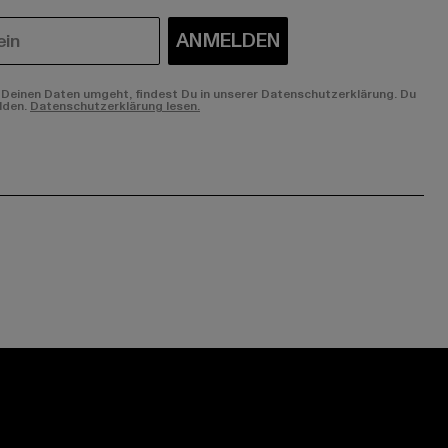
ANMELDEN
Deinen Daten umgeht, findest Du in unserer Datenschutzerklärung. Du
lden.
Datenschutzerklärung lesen.