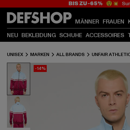
BIS ZU -65%
😲💥 Sum
MÄNNER
FRAUEN
NEU
BEKLEIDUNG
SCHUHE
ACCESSOIRES
UNISEX
MARKEN
ALL BRANDS
UNFAIR ATHLETI
-14%