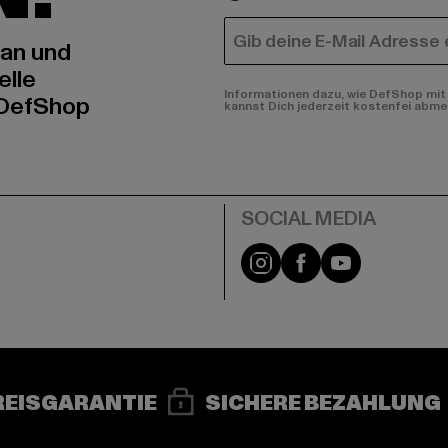
E-MAIL
 an und
elle
Informationen dazu, wie DefShop mit 
 DefShop
kannst Dich jederzeit kostenfei abme
e
Instagram
Facebook
YouTube
REISGARANTIE
SICHERE BEZAHLUNG