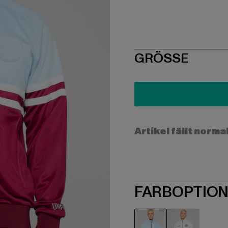
SIZE
GRÖSSE
Artikel fällt norma
FARBOPTIO