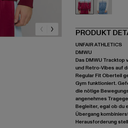
rot
weiß
PRODUKT DET
UNFAIR ATHLETICS
DMWU
Das DMWU Tracktop vo
und Retro-Vibes auf de
Regular Fit Oberteil 
Gym funktioniert. Gefe
die nötige Bewegungsf
angenehmes Tragegefü
Begleiter, egal ob du 
Übergang kombinierst.
Herausforderung stell