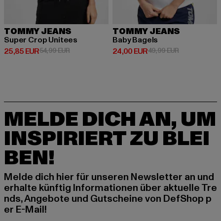
TOMMY JEANS
TOMMY JEANS
Super Crop Unitees
Baby Bagels
Derzeitiger Preis: 25,85 EUR
Aktionspreis: 54,99 EUR
Derzeitiger Preis: 24,00 EUR
Aktionspreis:
25,85 EUR
54,99 EUR
24,00 EUR
49,99 EUR
MELDE DICH AN, UM
INSPIRIERT ZU BLEI
BEN!
Melde dich hier für unseren Newsletter an und
erhalte künftig Informationen über aktuelle Tre
nds, Angebote und Gutscheine von DefShop p
er E-Mail!