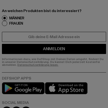
An welchen Produkten bist du interessiert?
MÄNNER
FRAUEN
E-MAIL
ANMELDEN
Informationen dazu, wie DefShop mit Deinen Daten umgeht, findest Du
in unserer Datenschutzerklärung. Du kannst Dich jederzeit kostenfei
abmelden.
Datenschutzerklärung lesen.
Play market
App store