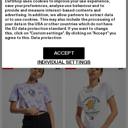
DefShop uses cookies to improve your use experience,
save your preferences, analyse use behaviour and to
provide and measure interest-based contents and
advertising. In addition, we allow partners to extract data
or to use cookies. This may also include the processing of
your data in the USA or other countries which do not have
the EU data protection standard. If you want to change
TOMMY JEANS
TOMMY JEANS
this, click on "Custom settings". By clicking on "Accept" you
Tommy Jeans Rlx Essential Graphic T-Shirt
Tommy Jeans Rlx Essential Graphic T-Shirt
agree to this.
Data protection
Derzeitiger Preis: 22,05 EUR
Aktionspreis: 44,99 EUR
Derzeitiger Preis: 22,05 EUR
Aktionspreis:
22,05 EUR
44,99 EUR
22,05 EUR
44,99 EUR
ACCEPT
INDIVIDUAL SETTINGS
-53%
-52%