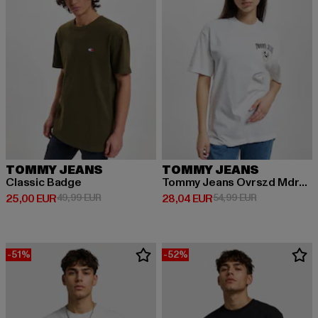
TOMMY JEANS
TOMMY JEANS
Classic Badge
Tommy Jeans Ovrszd Mdrn Prp 2
Derzeitiger Preis: 25,00 EUR
Aktionspreis: 49,99 EUR
Derzeitiger Preis: 28,04 EUR
Aktionspreis:
25,00 EUR
49,99 EUR
28,04 EUR
54,99 EUR
-51%
-52%