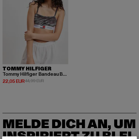
TOMMY HILFIGER
Tommy Hilfiger Bandeau Bralette Unterwäsche
Derzeitiger Preis: 22,05 EUR
Aktionspreis: 44,99 EUR
22,05 EUR
44,99 EUR
MELDE DICH AN, UM
INSPIRIERT ZU BLEI