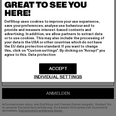
GREAT TO SEE YOU
BEN!
HERE!
Melde dich hier für unseren Newsletter an und
DefShop uses cookies to improve your use experience,
erhalte künftig Informationen über aktuelle Tre
save your preferences, analyse use behaviour and to
nds, Angebote und Gutscheine von DefShop p
provide and measure interest-based contents and
advertising. In addition, we allow partners to extract data
er E-Mail!
or to use cookies. This may also include the processing of
your data in the USA or other countries which do not have
the EU data protection standard. If you want to change
this, click on "Custom settings". By clicking on "Accept" you
An welchen Produkten bist du interessiert?
agree to this.
Data protection
MÄNNER
FRAUEN
ACCEPT
INDIVIDUAL SETTINGS
E-MAIL
ANMELDEN
Informationen dazu, wie DefShop mit Deinen Daten umgeht, findest Du
in unserer Datenschutzerklärung. Du kannst Dich jederzeit kostenfei
abmelden.
Datenschutzerklärung lesen.