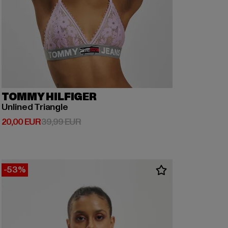
TOMMY HILFIGER
Unlined Triangle
Derzeitiger Preis: 20,00 EUR
Aktionspreis: 39,99 EUR
20,00 EUR
39,99 EUR
-53%