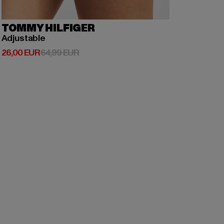
TOMMY HILFIGER
Adjustable
Derzeitiger Preis: 26,00 EUR
Aktionspreis: 64,99 EUR
26,00 EUR
64,99 EUR