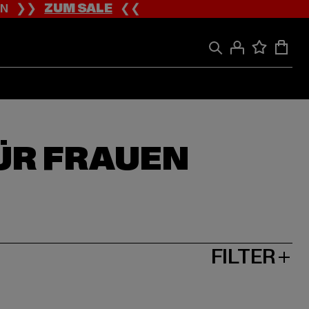
ION ❯❯
ZUM SALE
❮❮
ÜR FRAUEN
FILTER