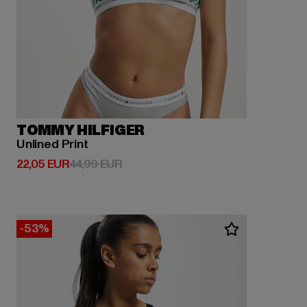
TOMMY HILFIGER
Unlined Print
Derzeitiger Preis: 22,05 EUR
Aktionspreis: 44,99 EUR
22,05 EUR
44,99 EUR
-53%