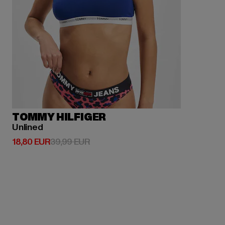
TOMMY HILFIGER
Unlined
Derzeitiger Preis: 18,80 EUR
Aktionspreis: 39,99 EUR
18,80 EUR
39,99 EUR