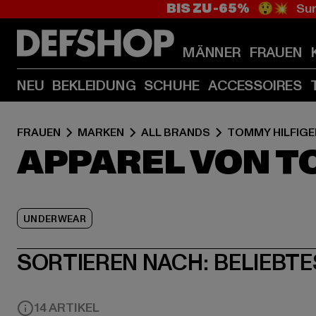
BIS ZU -65%
😲💥 Sum
MÄNNER
FRAUEN
NEU
BEKLEIDUNG
SCHUHE
ACCESSOIRES
FRAUEN
MARKEN
ALL BRANDS
TOMMY HILFIGE
APPAREL VON T
UNDERWEAR
SORTIEREN NACH:
BELIEBTE
14 ARTIKEL