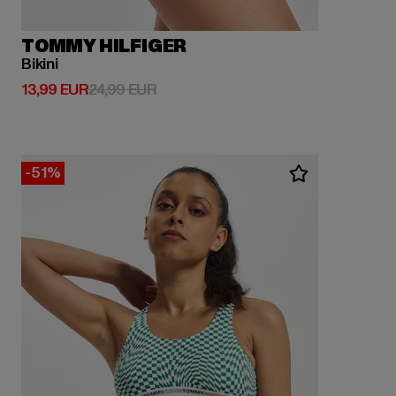
TOMMY HILFIGER
Bikini
Derzeitiger Preis: 13,99 EUR
Aktionspreis: 24,99 EUR
13,99 EUR
24,99 EUR
-51%