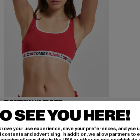
TOMMY HILFIGER
Bralette
O SEE YOU HERE!
Derzeitiger Preis: 26,00 EUR
Aktionspreis: 64,99 EUR
26,00 EUR
64,99 EUR
rove your use experience, save your preferences, analyse u
ontents and advertising. In addition, we allow partners to e
ocessing of your data in the USA or other countries which do 