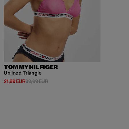
TOMMY HILFIGER
Unlined Triangle
Derzeitiger Preis: 21,99 EUR
Aktionspreis: 39,99 EUR
21,99 EUR
39,99 EUR