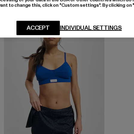
ant to change this, click on "Custom settings". By clicking on 
-53%
ACCEPT
INDIVIDUAL SETTINGS