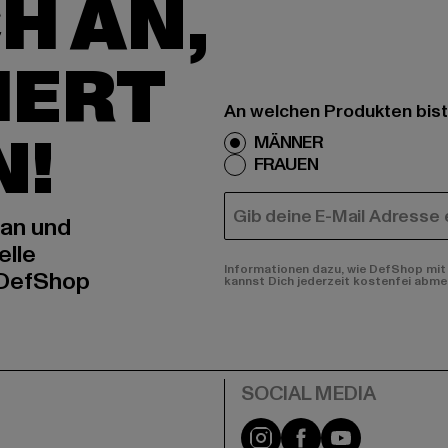
H AN,
IERT
An welchen Produkten bist
N!
MÄNNER
FRAUEN
E-MAIL
 an und
elle
Informationen dazu, wie DefShop mit 
 DefShop
kannst Dich jederzeit kostenfei abme
e
Instagram
Facebook
YouTube