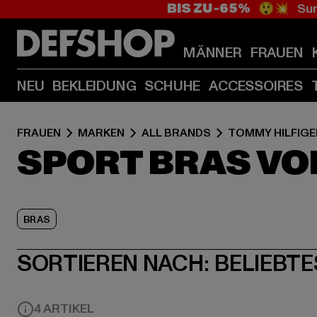
BIS ZU -65%
😲💥 Sum
MÄNNER
FRAUEN
NEU
BEKLEIDUNG
SCHUHE
ACCESSOIRES
FRAUEN
MARKEN
ALL BRANDS
TOMMY HILFIGE
SPORT BRAS VO
BRAS
SORTIEREN NACH:
BELIEBTE
4 ARTIKEL