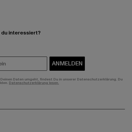
 du interessiert?
ANMELDEN
Deinen Daten umgeht, findest Du in unserer Datenschutzerklärung. Du
lden.
Datenschutzerklärung lesen.