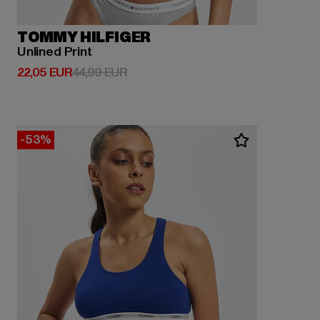
TOMMY HILFIGER
Unlined Print
Derzeitiger Preis: 22,05 EUR
Aktionspreis: 44,99 EUR
22,05 EUR
44,99 EUR
-53%