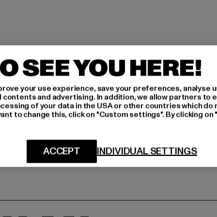
O SEE YOU HERE!
rove your use experience, save your preferences, analyse u
ontents and advertising. In addition, we allow partners to e
ocessing of your data in the USA or other countries which do 
ant to change this, click on "Custom settings". By clicking on 
ACCEPT
INDIVIDUAL SETTINGS