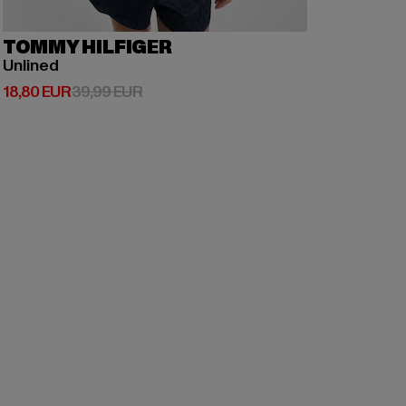
TOMMY HILFIGER
Unlined
Derzeitiger Preis: 18,80 EUR
Aktionspreis: 39,99 EUR
18,80 EUR
39,99 EUR