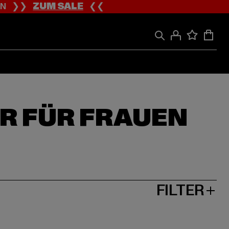
ION ❯❯
ZUM SALE
❮❮
R FÜR FRAUEN
FILTER