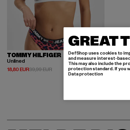
GREAT T
DefShop uses cookies to imp
TOMMY HILFIGER
and measure interest-based c
Unlined
This may also include the pr
protection standard. If you w
Derzeitiger Preis: 18,80 EUR
Aktionspreis: 39,99 EUR
18,80 EUR
39,99 EUR
Data protection