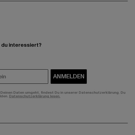
 du interessiert?
ANMELDEN
Deinen Daten umgeht, findest Du in unserer Datenschutzerklärung. Du
lden.
Datenschutzerklärung lesen.