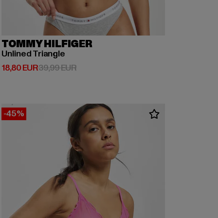
TOMMY HILFIGER
Unlined Triangle
Derzeitiger Preis: 18,80 EUR
Aktionspreis: 39,99 EUR
18,80 EUR
39,99 EUR
-45%