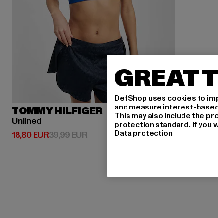
GREAT T
DefShop uses cookies to imp
and measure interest-based c
TOMMY HILFIGER
This may also include the pr
Unlined
protection standard. If you w
Data protection
Derzeitiger Preis: 18,80 EUR
Aktionspreis: 39,99 EUR
18,80 EUR
39,99 EUR