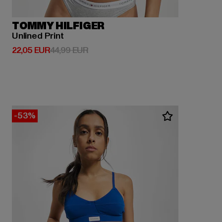
TOMMY HILFIGER
Unlined Print
Derzeitiger Preis: 22,05 EUR
Aktionspreis: 44,99 EUR
22,05 EUR
44,99 EUR
-53%