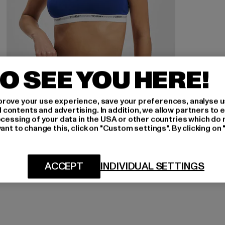
O SEE YOU HERE!
rove your use experience, save your preferences, analyse u
ontents and advertising. In addition, we allow partners to e
TOMMY HILFIGER
ocessing of your data in the USA or other countries which do 
Unlined
ant to change this, click on "Custom settings". By clicking on 
Derzeitiger Preis: 18,80 EUR
Aktionspreis: 39,99 EUR
18,80 EUR
39,99 EUR
ACCEPT
INDIVIDUAL SETTINGS