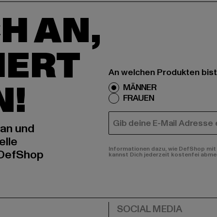
H AN,
IERT
An welchen Produkten bist
N!
MÄNNER
FRAUEN
E-MAIL
 an und
elle
Informationen dazu, wie DefShop mit 
 DefShop
kannst Dich jederzeit kostenfei abme