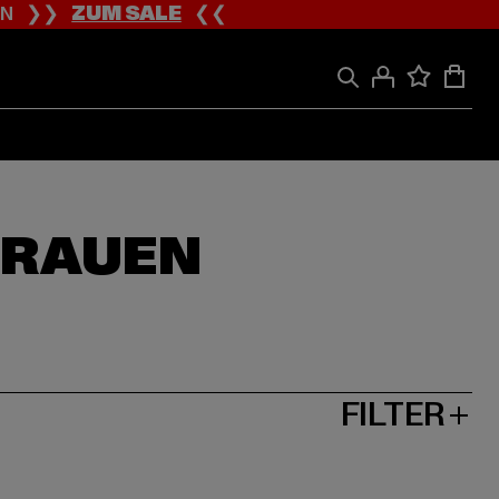
ION ❯❯
ZUM SALE
❮❮
FRAUEN
FILTER