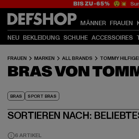
BIS ZU -65%
😲💥 Sum
MÄNNER
FRAUEN
NEU
BEKLEIDUNG
SCHUHE
ACCESSOIRES
FRAUEN
MARKEN
ALL BRANDS
TOMMY HILFIGE
BRAS VON TOMM
BRAS
SPORT BRAS
SORTIEREN NACH:
BELIEBTE
6 ARTIKEL