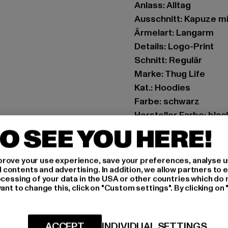
Anlass: Alltag
Ausschnitt: Kapuze m
Ärmelart: Langarm
Details: Logo-Print
Schnitt: Regulär
Marke: Thug Life
Kat.: Hoodies
Farbe: schwarz
Hersteller Farbe: blac
Materialzusammenset
O SEE YOU HERE!
Art.Nr: TLHD200-0119
rove your use experience, save your preferences, analyse u
Hersteller: TB Intern
ontents and advertising. In addition, we allow partners to e
ocessing of your data in the USA or other countries which do 
Dr.-Robert-Murjahn-S
ant to change this, click on "Custom settings". By clicking on 
GRÖSSE 
ACCEPT
INDIVIDUAL SETTINGS