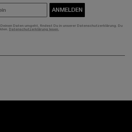
ANMELDEN
Deinen Daten umgeht, findest Du in unserer Datenschutzerklärung. Du
lden.
Datenschutzerklärung lesen.