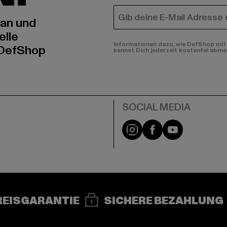
E-MAIL
 an und
elle
Informationen dazu, wie DefShop mit 
 DefShop
kannst Dich jederzeit kostenfei abme
e
Instagram
Facebook
YouTube
REISGARANTIE
SICHERE BEZAHLUNG