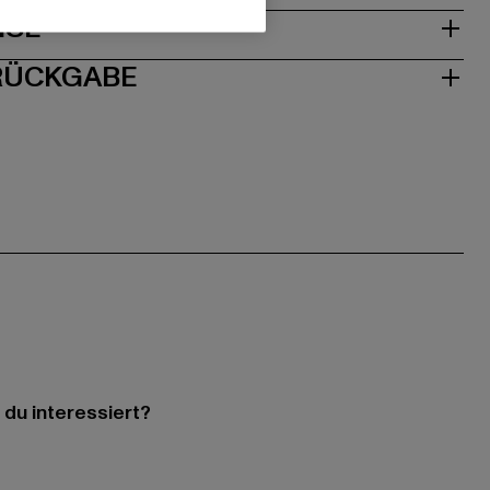
ISE
 RÜCKGABE
 du interessiert?