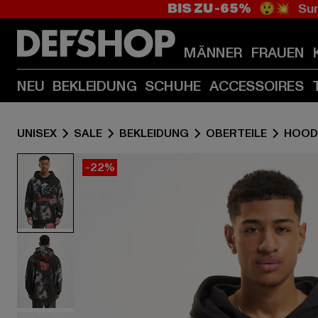
BIS ZU -65%
😲💥 Sum
MÄNNER
FRAUEN
NEU
BEKLEIDUNG
SCHUHE
ACCESSOIRES
UNISEX
SALE
BEKLEIDUNG
OBERTEILE
HOOD
-22%