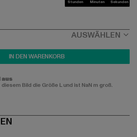
Stunden
Minuten
Sekunden
AUSWÄHLEN
IN DEN WARENKORB
l aus
 diesem Bild die Größe L und ist NaN m groß.
NEN