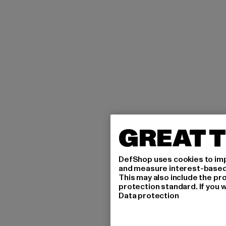
GREAT T
DefShop uses cookies to imp
and measure interest-based c
This may also include the pr
protection standard. If you w
Data protection