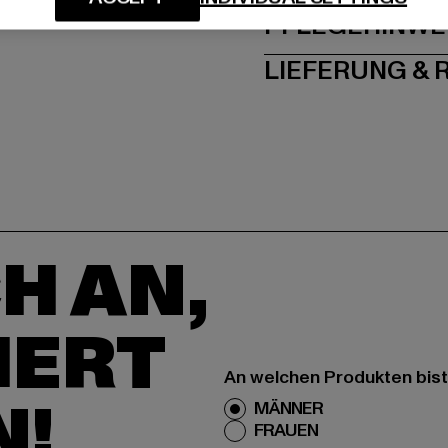
PFLEGEHINWE
LIEFERUNG &
H AN,
IERT
An welchen Produkten bist
N!
MÄNNER
FRAUEN