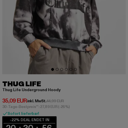
THUG LIFE
Thug Life Underground Hoody
Derzeitiger Preis: 35,09 EUR
35,09 EUR
Aktionspreis: 44,99 EUR
inkl. MwSt.
44,99 EUR
30-Tage-Bestpreis**: 27,89 EUR
(-26%)
Sofort lieferbar!
-22% DEAL ENDET IN