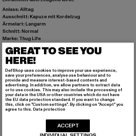
Anlass: Alltag
Ausschnitt: Kapuze mit Kordelzug
Ärmelart: Langarm
Schnitt: Normal
Marke: Thug Life
Kat.: Hoodies
GREAT TO SEE YOU
Farbe: schwarz
HERE!
Hersteller Farbe: black
Materialzusammensetzung: 80% Polyester, 20%
DefShop uses cookies to improve your use experience,
Baumwolle
save your preferences, analyse use behaviour and to
provide and measure interest-based contents and
Art.Nr: TLHD183-00007
advertising. In addition, we allow partners to extract data
or to use cookies. This may also include the processing of
your data in the USA or other countries which do not have
Hersteller: TB International GmbH |
info@tbint.de
the EU data protection standard. If you want to change
Dr.-Robert-Murjahn-Straße 7 | 64372 Ober-Ramstadt |
this, click on "Custom settings". By clicking on "Accept" you
agree to this.
Data protection
DE
ACCEPT
GRÖSSE & PASSFORM
INDIVIDUAL SETTINGS