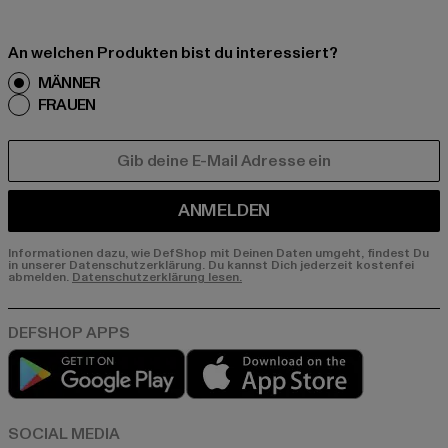
An welchen Produkten bist du interessiert?
MÄNNER
FRAUEN
E-MAIL
ANMELDEN
Informationen dazu, wie DefShop mit Deinen Daten umgeht, findest Du
in unserer Datenschutzerklärung. Du kannst Dich jederzeit kostenfei
abmelden.
Datenschutzerklärung lesen.
Play market
App store