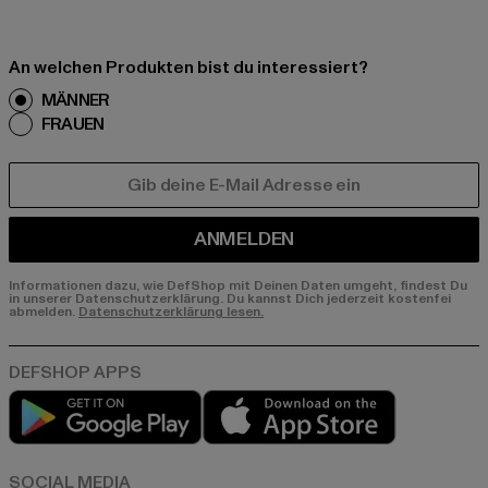
An welchen Produkten bist du interessiert?
MÄNNER
FRAUEN
E-MAIL
ANMELDEN
Informationen dazu, wie DefShop mit Deinen Daten umgeht, findest Du
in unserer Datenschutzerklärung. Du kannst Dich jederzeit kostenfei
abmelden.
Datenschutzerklärung lesen.
Play market
App store