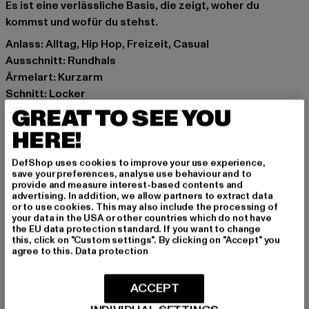
Es ist eine verlässliche Basis, die zeigt, woher du
kommst und wofür du stehst.
Anlass: Alltag, Hip Hop, Freizeit, Casual
Ausschnitt: Rundhals
Ärmelart: Kurzarm
Schnitt: Locker
Marke: Thug Life
GREAT TO SEE YOU
Kat.: T-Shirts
HERE!
Farbe: weiß
Hersteller Farbe: white
DefShop uses cookies to improve your use experience,
save your preferences, analyse use behaviour and to
Materialzusammensetzung: 100% Baumwolle
provide and measure interest-based contents and
Art.Nr: TLTS161-00220
advertising. In addition, we allow partners to extract data
or to use cookies. This may also include the processing of
your data in the USA or other countries which do not have
Hersteller: TB International GmbH |
info@tbint.de
the EU data protection standard. If you want to change
this, click on "Custom settings". By clicking on "Accept" you
Dr.-Robert-Murjahn-Straße 7 | 64372 Ober-Ramstadt |
agree to this.
Data protection
DE
ACCEPT
GRÖSSE & PASSFORM