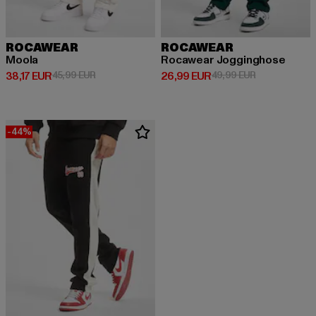
ROCAWEAR
ROCAWEAR
Moola
Rocawear Jogginghose
Derzeitiger Preis: 38,17 EUR
Aktionspreis: 45,99 EUR
Derzeitiger Preis: 26,99 EUR
Aktionspreis:
38,17 EUR
45,99 EUR
26,99 EUR
49,99 EUR
-44%