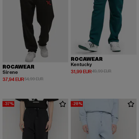
ROCAWEAR
Kentucky
ROCAWEAR
Derzeitiger Preis: 31,99 EUR
Aktionspreis: 
31,99 EUR
49,99 EUR
Sirene
Derzeitiger Preis: 37,94 EUR
Aktionspreis: 54,99 EUR
37,94 EUR
54,99 EUR
-37%
-28%