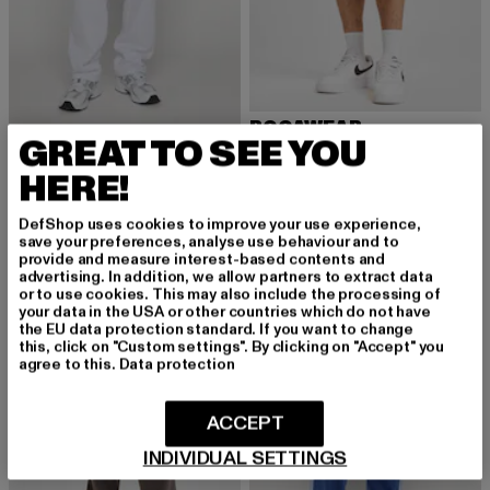
ROCAWEAR
GREAT TO SEE YOU
Clean
ROCAWEAR
Derzeitiger Preis: 29,87 EUR
Aktionspreis:
29,87 EUR
35,99 EUR
Rocawear Moola Sweatpants
HERE!
Derzeitiger Preis: 41,99 EUR
Aktionspreis: 59,99 EUR
41,99 EUR
59,99 EUR
DefShop uses cookies to improve your use experience,
save your preferences, analyse use behaviour and to
provide and measure interest-based contents and
advertising. In addition, we allow partners to extract data
-26%
-32%
or to use cookies. This may also include the processing of
your data in the USA or other countries which do not have
the EU data protection standard. If you want to change
this, click on "Custom settings". By clicking on "Accept" you
agree to this.
Data protection
ACCEPT
INDIVIDUAL SETTINGS