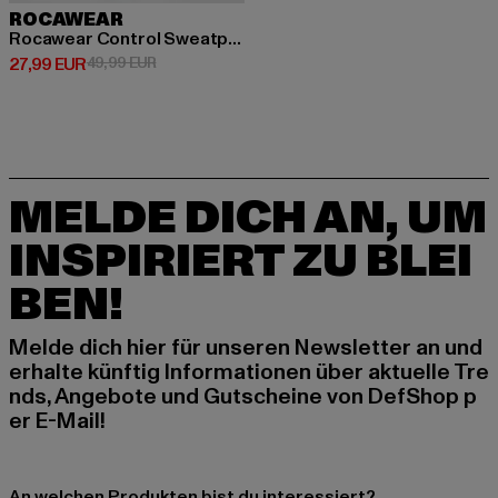
ROCAWEAR
Rocawear Control Sweatpant
Derzeitiger Preis: 27,99 EUR
Aktionspreis: 49,99 EUR
27,99 EUR
49,99 EUR
MELDE DICH AN, UM
INSPIRIERT ZU BLEI
BEN!
Melde dich hier für unseren Newsletter an und
erhalte künftig Informationen über aktuelle Tre
nds, Angebote und Gutscheine von DefShop p
er E-Mail!
An welchen Produkten bist du interessiert?