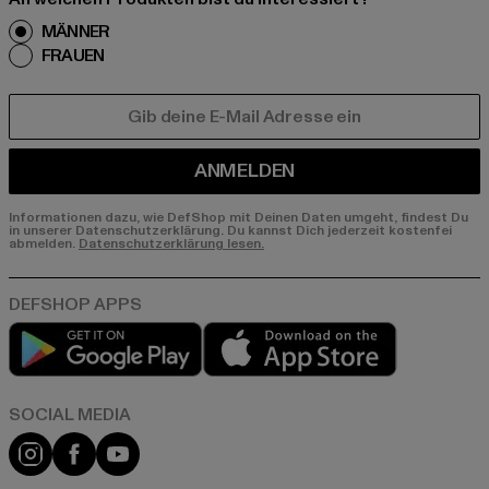
MÄNNER
FRAUEN
E-MAIL
ANMELDEN
Informationen dazu, wie DefShop mit Deinen Daten umgeht, findest Du
in unserer Datenschutzerklärung. Du kannst Dich jederzeit kostenfei
abmelden.
Datenschutzerklärung lesen.
Play market
App store
Instagram
Facebook
YouTube