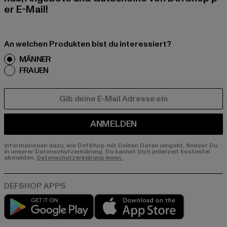
er E-Mail!
An welchen Produkten bist du interessiert?
MÄNNER
FRAUEN
E-MAIL
ANMELDEN
Informationen dazu, wie DefShop mit Deinen Daten umgeht, findest Du
in unserer Datenschutzerklärung. Du kannst Dich jederzeit kostenfei
abmelden.
Datenschutzerklärung lesen.
Play market
App store