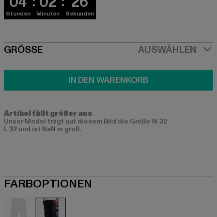
04
02
25
Stunden
Minuten
Sekunden
SIZE
GRÖSSE
AUSWÄHLEN
IN DEN WARENKORB
Artikel fällt größer aus
Unser Model trägt auf diesem Bild die Größe W 32
L 32 und ist NaN m groß.
FARBOPTIONEN