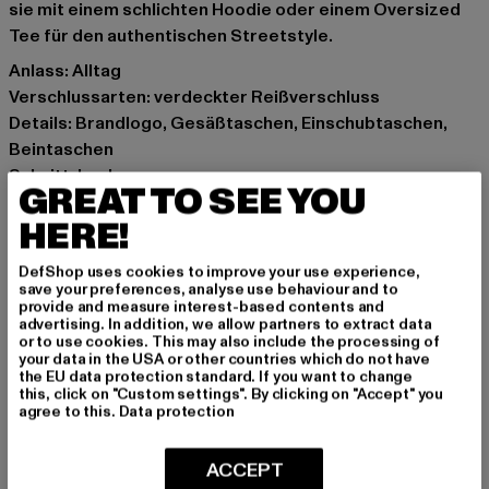
sie mit einem schlichten Hoodie oder einem Oversized
Tee für den authentischen Streetstyle.
Anlass: Alltag
Verschlussarten: verdeckter Reißverschluss
Details: Brandlogo, Gesäßtaschen, Einschubtaschen,
Beintaschen
Schnitt: Locker
GREAT TO SEE YOU
Marke: Rocawear
HERE!
Kat.: Cargo Trousers
Farbe: blau
DefShop uses cookies to improve your use experience,
Hersteller Farbe: dark blue
save your preferences, analyse use behaviour and to
Materialzusammensetzung: 100% Baumwolle
provide and measure interest-based contents and
advertising. In addition, we allow partners to extract data
Art.Nr: RWJS01-00197
or to use cookies. This may also include the processing of
your data in the USA or other countries which do not have
the EU data protection standard. If you want to change
Hersteller: TB International GmbH |
info@tbint.de
this, click on "Custom settings". By clicking on "Accept" you
Dr.-Robert-Murjahn-Straße 7 | 64372 Ober-Ramstadt |
agree to this.
Data protection
DE
ACCEPT