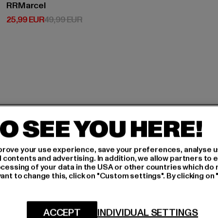
RRMarcel
Derzeitiger Preis: 25,99 EUR
Aktionspreis: 49,99 EUR
25,99 EUR
49,99 EUR
H AN,
O SEE YOU HERE!
rove your use experience, save your preferences, analyse u
IERT
ontents and advertising. In addition, we allow partners to e
ocessing of your data in the USA or other countries which do 
An welchen Produkten bist
ant to change this, click on "Custom settings". By clicking on 
N!
MÄNNER
FRAUEN
ACCEPT
INDIVIDUAL SETTINGS