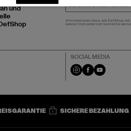
E-MAIL
 an und
elle
Informationen dazu, wie DefShop mit 
 DefShop
kannst Dich jederzeit kostenfei abme
e
Instagram
Facebook
YouTube
REISGARANTIE
SICHERE BEZAHLUNG