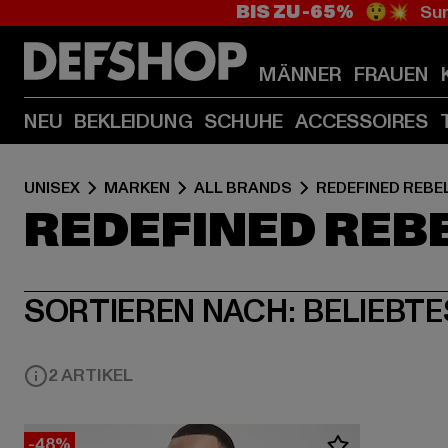
BIS ZU -65%
😲💥 Sum
MÄNNER
FRAUEN
NEU
BEKLEIDUNG
SCHUHE
ACCESSOIRES
UNISEX
MARKEN
ALL BRANDS
REDEFINED REBE
REDEFINED REB
SORTIEREN NACH:
BELIEBTE
2 ARTIKEL
-48%