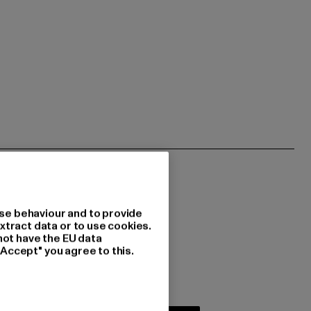
se behaviour and to provide
xtract data or to use cookies.
not have the EU data
 du interessiert?
"Accept" you agree to this.