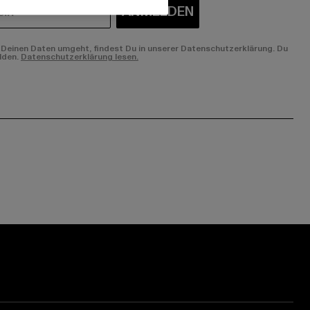
ANMELDEN
Deinen Daten umgeht, findest Du in unserer Datenschutzerklärung. Du
lden.
Datenschutzerklärung lesen.