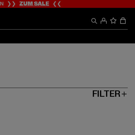
ION ❯❯
ZUM SALE
❮❮
FILTER