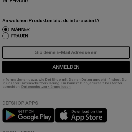
er E-Mail!
An welchen Produkten bist du interessiert?
MÄNNER
FRAUEN
E-MAIL
ANMELDEN
Informationen dazu, wie DefShop mit Deinen Daten umgeht, findest Du
in unserer Datenschutzerklärung. Du kannst Dich jederzeit kostenfei
abmelden.
Datenschutzerklärung lesen.
Play market
App store