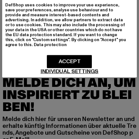
DefShop uses cookies to improve your use experience,
save your preferences, analyse use behaviour and to
provide and measure interest-based contents and
advertising. In addition, we allow partners to extract data
or to use cookies. This may also include the processing of
REDEFINED REBEL
REDEFINED REBEL
your data in the USA or other countries which do not have
Rebel RRClay
RRMarcel
the EU data protection standard. If you want to change
Derzeitiger Preis: 25,85 EUR
Aktionspreis: 54,99 EUR
Derzeitiger Preis: 25,99 EUR
Aktionspreis:
25,85 EUR
54,99 EUR
25,99 EUR
49,99 EUR
this, click on "Custom settings". By clicking on "Accept" you
agree to this.
Data protection
ACCEPT
INDIVIDUAL SETTINGS
MELDE DICH AN, UM
INSPIRIERT ZU BLEI
BEN!
Melde dich hier für unseren Newsletter an und
erhalte künftig Informationen über aktuelle Tre
nds, Angebote und Gutscheine von DefShop p