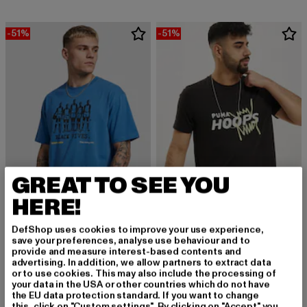
-51%
-51%
GREAT TO SEE YOU
HERE!
PUMA
DefShop uses cookies to improve your use experience,
BP 2
save your preferences, analyse use behaviour and to
PUMA
Derzeitiger Preis: 17,15 EUR
Aktionspreis: 3
provide and measure interest-based contents and
17,15 EUR
34,99 EUR
In Black Fives
advertising. In addition, we allow partners to extract data
Derzeitiger Preis: 22,05 EUR
Aktionspreis: 44,99 EUR
22,05 EUR
44,99 EUR
or to use cookies. This may also include the processing of
your data in the USA or other countries which do not have
the EU data protection standard. If you want to change
this, click on "Custom settings". By clicking on "Accept" you