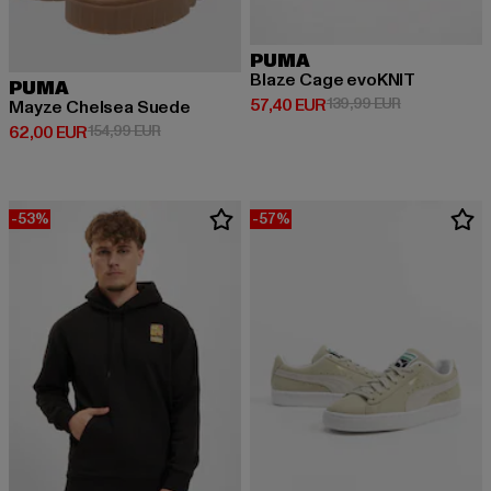
PUMA
Blaze Cage evoKNIT
PUMA
Derzeitiger Preis: 57,40 EUR
Aktionspreis:
57,40 EUR
139,99 EUR
Mayze Chelsea Suede
Derzeitiger Preis: 62,00 EUR
Aktionspreis: 154,99 EUR
62,00 EUR
154,99 EUR
-53%
-57%