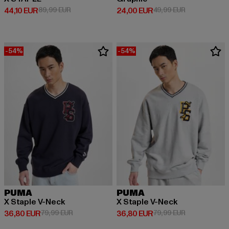
Derzeitiger Preis: 44,10 EUR
Aktionspreis: 89,99 EUR
Derzeitiger Preis: 24,00 EUR
Aktionspreis:
44,10 EUR
89,99 EUR
24,00 EUR
49,99 EUR
-54%
-54%
PUMA
PUMA
X Staple V-Neck
X Staple V-Neck
Derzeitiger Preis: 36,80 EUR
Aktionspreis: 79,99 EUR
Derzeitiger Preis: 36,80 EUR
Aktionspreis:
36,80 EUR
79,99 EUR
36,80 EUR
79,99 EUR