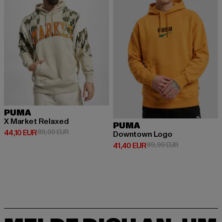
PUMA
X Market Relaxed
PUMA
Derzeitiger Preis: 44,10 EUR
Aktionspreis: 89,99 EUR
44,10 EUR
89,99 EUR
Downtown Logo
Derzeitiger Preis: 41,40 EUR
Aktionspreis:
41,40 EUR
89,99 EUR