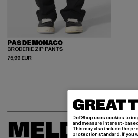
PAS DE MONACO
BRODERIE ZIP PANTS
Derzeitiger Preis: 75,99 EUR
75,99 EUR
GREAT T
DefShop uses cookies to imp
MELDE DIC
and measure interest-based c
This may also include the pr
protection standard. If you w