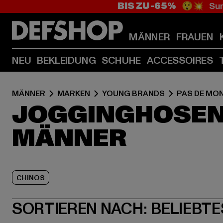
BIS ZU -65%
😲💥 Sum
MÄNNER
FRAUEN
NEU
BEKLEIDUNG
SCHUHE
ACCESSOIRES
MÄNNER
MARKEN
YOUNG BRANDS
PAS DE MO
JOGGINGHOSEN 
MÄNNER
CHINOS
SORTIEREN NACH:
BELIEBTE