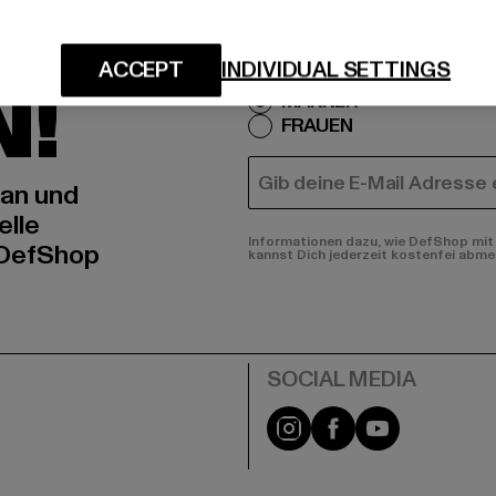
IERT
An welchen Produkten bist
ACCEPT
INDIVIDUAL SETTINGS
N!
MÄNNER
FRAUEN
E-MAIL
 an und
elle
Informationen dazu, wie DefShop mit 
 DefShop
kannst Dich jederzeit kostenfei abme
e
Instagram
Facebook
YouTube