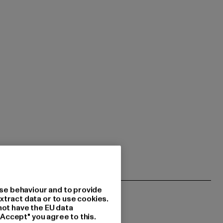
se behaviour and to provide
xtract data or to use cookies.
not have the EU data
"Accept" you agree to this.