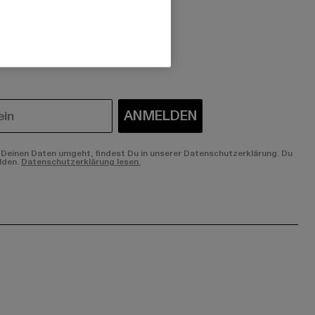
 du interessiert?
ANMELDEN
Deinen Daten umgeht, findest Du in unserer Datenschutzerklärung. Du
lden.
Datenschutzerklärung lesen.