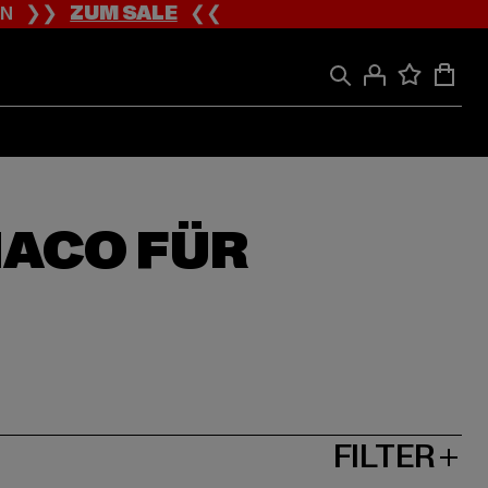
ION ❯❯
ZUM SALE
❮❮
NACO FÜR
FILTER