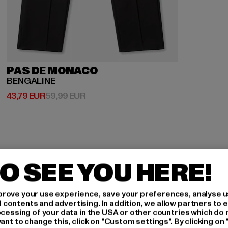
PAS DE MONACO
BENGALINE
Derzeitiger Preis: 43,79 EUR
Aktionspreis: 59,99 EUR
43,79 EUR
59,99 EUR
O SEE YOU HERE!
rove your use experience, save your preferences, analyse u
H AN,
ontents and advertising. In addition, we allow partners to e
ocessing of your data in the USA or other countries which do 
ant to change this, click on "Custom settings". By clicking on 