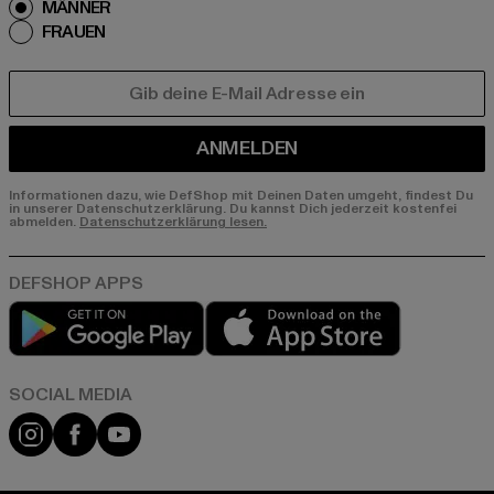
MÄNNER
FRAUEN
E-MAIL
ANMELDEN
Informationen dazu, wie DefShop mit Deinen Daten umgeht, findest Du
in unserer Datenschutzerklärung. Du kannst Dich jederzeit kostenfei
abmelden.
Datenschutzerklärung lesen.
Play market
App store
Instagram
Facebook
YouTube