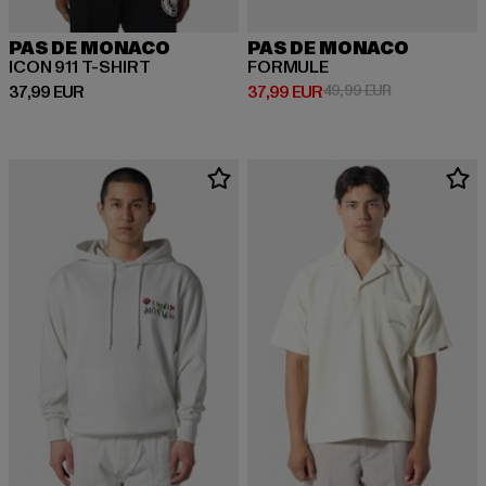
PAS DE MONACO
PAS DE MONACO
ICON 911 T-SHIRT
FORMULE
Derzeitiger Preis: 37,99 EUR
Derzeitiger Preis: 37,99 EUR
Aktionspreis:
37,99 EUR
37,99 EUR
49,99 EUR