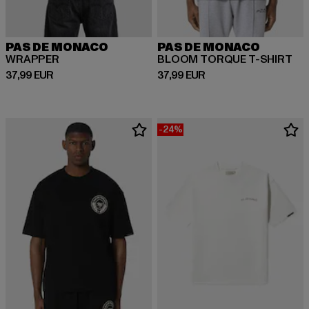
PAS DE MONACO
PAS DE MONACO
WRAPPER
BLOOM TORQUE T-SHIRT
Derzeitiger Preis: 37,99 EUR
Derzeitiger Preis: 37,99 EUR
37,99 EUR
37,99 EUR
-24%