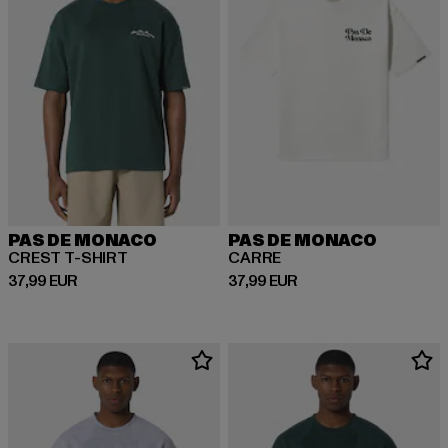
PAS DE MONACO
PAS DE MONACO
CREST T-SHIRT
CARRE
Derzeitiger Preis: 37,99 EUR
Derzeitiger Preis: 37,99 EUR
37,99 EUR
37,99 EUR