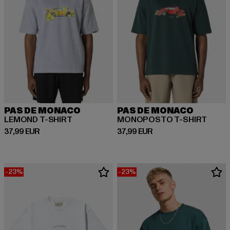
PAS DE MONACO
PAS DE MONACO
LEMOND T-SHIRT
MONOPOSTO T-SHIRT
Derzeitiger Preis: 37,99 EUR
Derzeitiger Preis: 37,99 EUR
37,99 EUR
37,99 EUR
-23%
-23%