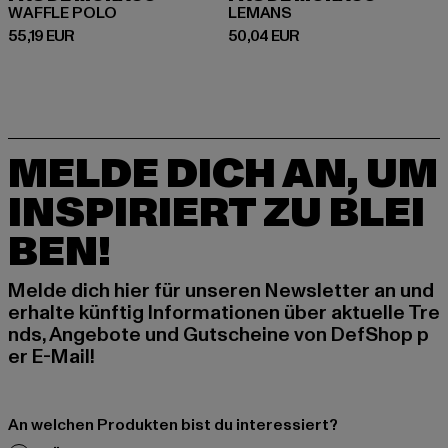
WAFFLE POLO
LEMANS
Derzeitiger Preis: 55,19 EUR
Derzeitiger Preis: 50,04 EUR
55,19 EUR
50,04 EUR
MELDE DICH AN, UM
INSPIRIERT ZU BLEI
BEN!
Melde dich hier für unseren Newsletter an und
erhalte künftig Informationen über aktuelle Tre
nds, Angebote und Gutscheine von DefShop p
er E-Mail!
An welchen Produkten bist du interessiert?