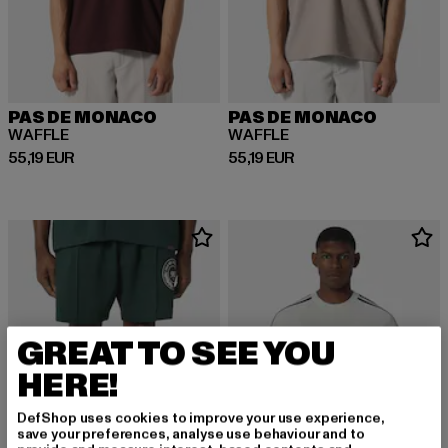
PAS DE MONACO
PAS DE MONACO
WAFFLE
WAFFLE
Derzeitiger Preis: 55,19 EUR
Derzeitiger Preis: 55,19 EUR
55,19 EUR
55,19 EUR
GREAT TO SEE YOU
HERE!
DefShop uses cookies to improve your use experience,
save your preferences, analyse use behaviour and to