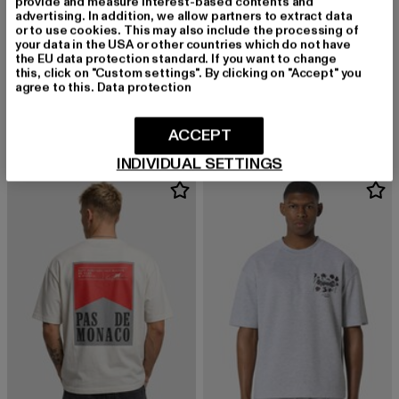
provide and measure interest-based contents and
advertising. In addition, we allow partners to extract data
or to use cookies. This may also include the processing of
your data in the USA or other countries which do not have
the EU data protection standard. If you want to change
this, click on "Custom settings". By clicking on "Accept" you
PAS DE MONACO
PAS DE MONACO
agree to this.
Data protection
LEMANS SHORTS
PALAIS
Derzeitiger Preis: 50,04 EUR
Derzeitiger Preis: 45,99 EUR
50,04 EUR
45,99 EUR
ACCEPT
INDIVIDUAL SETTINGS