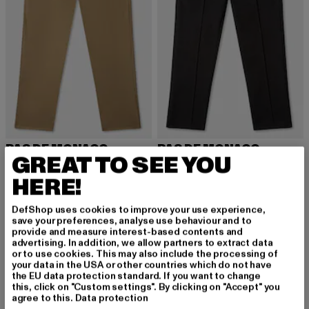
PAS DE MONACO
PAS DE MONACO
GREAT TO SEE YOU
UTILITY
BENGALINE
Derzeitiger Preis: 43,79 EUR
Aktionspreis: 59,99 EUR
Derzeitiger Preis: 43,79 EUR
Aktionspreis:
43,79 EUR
59,99 EUR
43,79 EUR
59,99 EUR
HERE!
DefShop uses cookies to improve your use experience,
save your preferences, analyse use behaviour and to
provide and measure interest-based contents and
advertising. In addition, we allow partners to extract data
or to use cookies. This may also include the processing of
MELDE DICH AN, UM
your data in the USA or other countries which do not have
the EU data protection standard. If you want to change
this, click on "Custom settings". By clicking on "Accept" you
INSPIRIERT ZU BLEI
agree to this.
Data protection