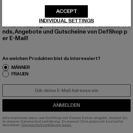
BEN!
ACCEPT
Melde dich hier für unseren Newsletter an und
INDIVIDUAL SETTINGS
erhalte künftig Informationen über aktuelle Tre
nds, Angebote und Gutscheine von DefShop p
er E-Mail!
An welchen Produkten bist du interessiert?
MÄNNER
FRAUEN
E-MAIL
ANMELDEN
Informationen dazu, wie DefShop mit Deinen Daten umgeht, findest Du
in unserer Datenschutzerklärung. Du kannst Dich jederzeit kostenfei
abmelden.
Datenschutzerklärung lesen.