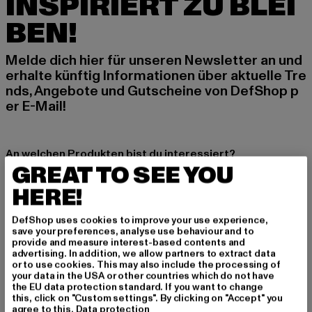
INSPIRIERT ZU BLEI
BEN!
Melde dich hier für unseren Newsletter an und
erhalte künftig Informationen über aktuelle Tre
nds, Angebote und Gutscheine von DefShop p
er E-Mail!
An welchen Produkten bist du interessiert?
GREAT TO SEE YOU
MÄNNER
HERE!
FRAUEN
DefShop uses cookies to improve your use experience,
save your preferences, analyse use behaviour and to
E-MAIL
provide and measure interest-based contents and
advertising. In addition, we allow partners to extract data
ANMELDEN
or to use cookies. This may also include the processing of
your data in the USA or other countries which do not have
the EU data protection standard. If you want to change
Informationen dazu, wie DefShop mit Deinen Daten umgeht, findest Du
this, click on "Custom settings". By clicking on "Accept" you
in unserer Datenschutzerklärung. Du kannst Dich jederzeit kostenfei
agree to this.
Data protection
abmelden.
Datenschutzerklärung lesen.