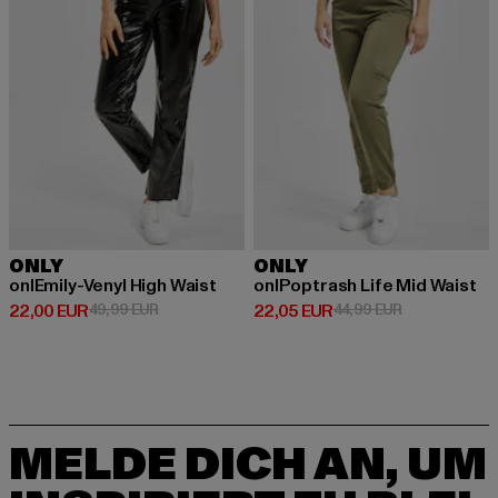
ONLY
ONLY
onlEmily-Venyl High Waist
onlPoptrash Life Mid Waist
Derzeitiger Preis: 22,00 EUR
Aktionspreis: 49,99 EUR
Derzeitiger Preis: 22,05 EUR
Aktionspreis:
22,00 EUR
49,99 EUR
22,05 EUR
44,99 EUR
MELDE DICH AN, UM