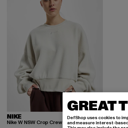
GREAT T
NIKE
DefShop uses cookies to imp
Nike W NSW Crop Crew Sweater
and measure interest-based c
This may also include the pr