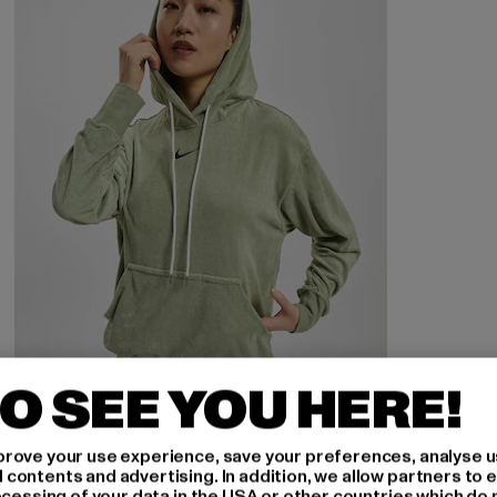
O SEE YOU HERE!
NIKE
rove your use experience, save your preferences, analyse u
Nike NSW Hoodie
ontents and advertising. In addition, we allow partners to e
ocessing of your data in the USA or other countries which do 