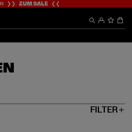
ION ❯❯
ZUM SALE
❮❮
EN
FILTER