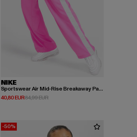
NIKE
Sportswear Air Mid-Rise Breakaway Pants
Derzeitiger Preis: 40,80 EUR
Aktionspreis: 84,99 EUR
40,80 EUR
84,99 EUR
-50%