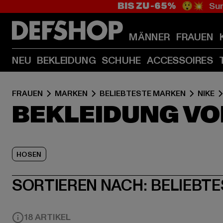
BIS ZU -65%
😲💥 Sum
MÄNNER
FRAUEN
NEU
BEKLEIDUNG
SCHUHE
ACCESSOIRES
FRAUEN
MARKEN
BELIEBTESTE MARKEN
NIKE
BEKLEIDUNG VO
HOSEN
SORTIEREN NACH:
BELIEBTE
18 ARTIKEL