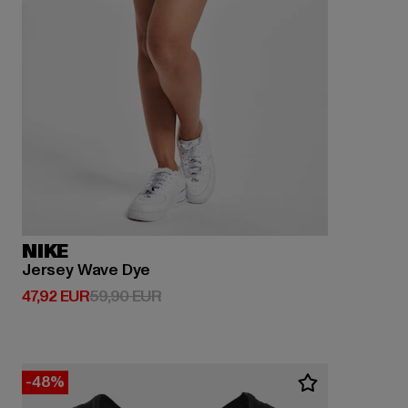
NIKE
Jersey Wave Dye
Derzeitiger Preis: 47,92 EUR
Aktionspreis: 59,90 EUR
47,92 EUR
59,90 EUR
-48%