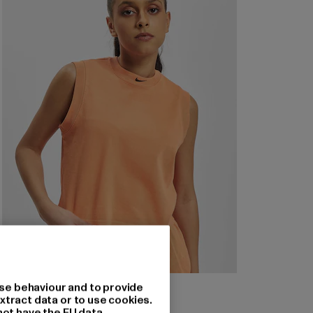
NIKE
se behaviour and to provide
Wash
xtract data or to use cookies.
not have the EU data