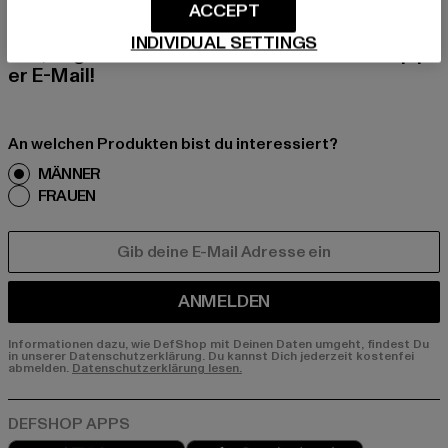
Melde dich hier für unseren Newsletter an und
ACCEPT
erhalte künftig Informationen über aktuelle Tre
INDIVIDUAL SETTINGS
nds, Angebote und Gutscheine von DefShop p
er E-Mail!
An welchen Produkten bist du interessiert?
MÄNNER
FRAUEN
E-MAIL
ANMELDEN
Informationen dazu, wie DefShop mit Deinen Daten umgeht, findest Du
in unserer Datenschutzerklärung. Du kannst Dich jederzeit kostenfei
abmelden.
Datenschutzerklärung lesen.