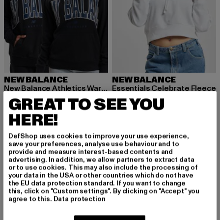
NEW BALANCE
NEW BALANCE
New Balance Athletics Warped Classics Sweater
Essentials Celebrate Fleece
Derzeitiger Preis: 41,35 EUR
Aktionspreis: 89,90 EUR
Derzeitiger Preis: 32,80 EUR
Aktionspreis:
GREAT TO SEE YOU
41,35 EUR
89,90 EUR
32,80 EUR
79,99 EUR
HERE!
DefShop uses cookies to improve your use experience,
save your preferences, analyse use behaviour and to
provide and measure interest-based contents and
MELDE DICH AN, UM
advertising. In addition, we allow partners to extract data
or to use cookies. This may also include the processing of
your data in the USA or other countries which do not have
INSPIRIERT ZU BLEI
the EU data protection standard. If you want to change
this, click on "Custom settings". By clicking on "Accept" you
BEN!
agree to this.
Data protection