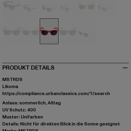
schwarz
blau
grün
grau
neongelb
orange
orange
pink
rot
violet
weiß
PRODUKT DETAILS
MSTRDS
Likoma
https://compliance.urbanclassics.com/?/search
Anlass: sommerlich, Alltag
UV Schutz: 400
Muster: Unifarben
Details: Nicht für direkten Blick in die Sonne geeignet