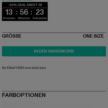
-60% DEAL ENDET IN
13
56
23
Stunden
Minuten
Sekunden
SIZE
GRÖSSE
ONE SIZE
IN DEN WARENKORB
Artikel fällt normal aus
FARBOPTIONEN