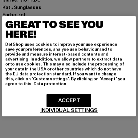
Marke: MSTRDS
Kat.: Sunglasses
Farbe: rot
GREAT TO SEE YOU
Hersteller Farbe: red
Materialzusammensetzung: 100% Polycarbonat
HERE!
Art.Nr: 10308-00199
DefShop uses cookies to improve your use experience,
save your preferences, analyse use behaviour and to
Hersteller: Masterdis GmbH |
info@masterdis.com
provide and measure interest-based contents and
Maria-Merian-Straße 2 | 85521 Ottobrunn | DE
advertising. In addition, we allow partners to extract data
or to use cookies. This may also include the processing of
your data in the USA or other countries which do not have
the EU data protection standard. If you want to change
this, click on "Custom settings". By clicking on "Accept" you
GRÖSSE & PASSFORM
agree to this.
Data protection
PFLEGEHINWEISE
ACCEPT
LIEFERUNG & RÜCKGABE
INDIVIDUAL SETTINGS