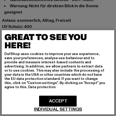
Warnung: Nicht für direkten Blick in die Sonne
geeignet
Anlass: sommerlich, Alltag, Freizeit
UV Schutz: 400
Marke: MSTRDS
GREAT TO SEE YOU
Kat.: Sunglasses
HERE!
Farbe: goldfarben
Hersteller Farbe: gold/orange
DefShop uses cookies to improve your use experience,
Materialzusammensetzung: 100% Polycarbonat
save your preferences, analyse use behaviour and to
provide and measure interest-based contents and
Art.Nr: 10497-00965
advertising. In addition, we allow partners to extract data
or to use cookies. This may also include the processing of
your data in the USA or other countries which do not have
Hersteller: Masterdis GmbH |
info@masterdis.com
the EU data protection standard. If you want to change
Maria-Merian-Straße 2 | 85521 Ottobrunn | DE
this, click on "Custom settings". By clicking on "Accept" you
agree to this.
Data protection
GRÖSSE & PASSFORM
ACCEPT
INDIVIDUAL SETTINGS
PFLEGEHINWEISE