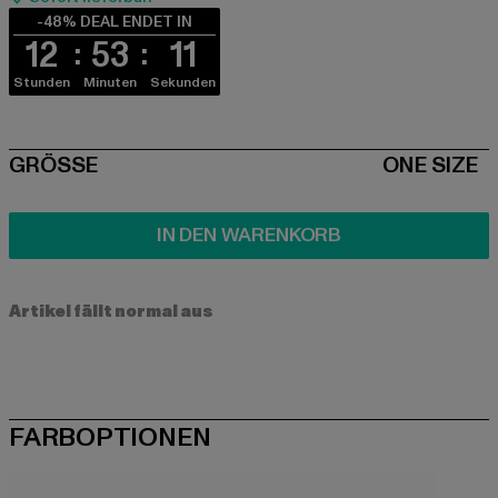
-48% DEAL ENDET IN
12
53
11
Stunden
Minuten
Sekunden
SIZE
GRÖSSE
ONE SIZE
IN DEN WARENKORB
Artikel fällt normal aus
FARBOPTIONEN