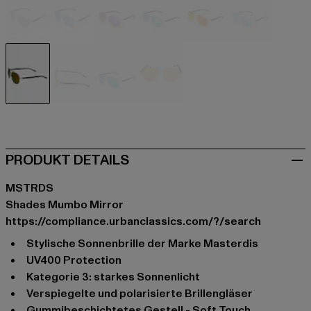
schwarz
blau
goldfarben
goldfarben
goldfarben
goldfarben
goldfarben
silberfarben
silberfarben
silberfarben
PRODUKT DETAILS
MSTRDS
Shades Mumbo Mirror
https://compliance.urbanclassics.com/?/search
stylische Sonnenbrille der Marke Masterdis
UV400 Protection
Kategorie 3: starkes Sonnenlicht
verspiegelte und polarisierte Brillengläser
gummibeschichtetes Gestell - Soft Touch