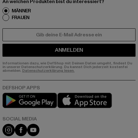
An welchen Produkten bist du interessiert?
MÄNNER
FRAUEN
E-MAIL
ANMELDEN
Informationen dazu, wie DefShop mit Deinen Daten umgeht, findest Du
in unserer Datenschutzerklärung. Du kannst Dich jederzeit kostenfei
abmelden.
Datenschutzerklärung lesen.
Play market
App store
Instagram
Facebook
YouTube