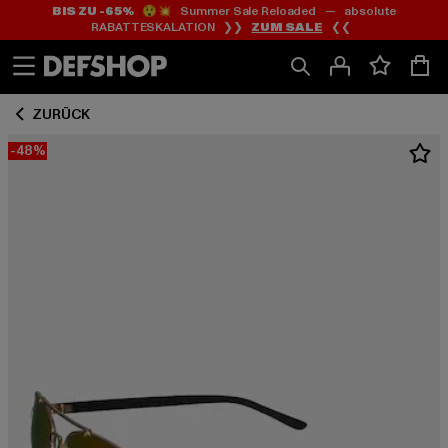
BIS ZU -65%
😲💥 Summer Sale Reloaded — absolute
Zum
Zum
RABATTESKALATION ❯❯
ZUM SALE
❮❮
Inhalt
Fußzeile
springen
springen
ZURÜCK
-48%