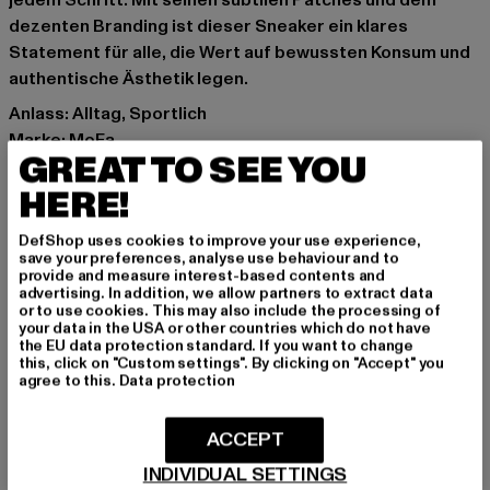
jedem Schritt. Mit seinen subtilen Patches und dem
dezenten Branding ist dieser Sneaker ein klares
Statement für alle, die Wert auf bewussten Konsum und
authentische Ästhetik legen.
Anlass: Alltag, Sportlich
Marke: MoEa
GREAT TO SEE YOU
Kat.: Sneakers Low
Farbe: schwarz
HERE!
Hersteller Farbe: black
DefShop uses cookies to improve your use experience,
Obermaterial: sonstiges Material
save your preferences, analyse use behaviour and to
Innenfutter: Textil
provide and measure interest-based contents and
advertising. In addition, we allow partners to extract data
Art.Nr: BASGN405-00007
or to use cookies. This may also include the processing of
your data in the USA or other countries which do not have
the EU data protection standard. If you want to change
Hersteller: MOEA SAS |
Support@moea.io
this, click on "Custom settings". By clicking on "Accept" you
RUE DES HALLES 15 | 75001 Paris | FR
agree to this.
Data protection
ACCEPT
GRÖSSE & PASSFORM
INDIVIDUAL SETTINGS