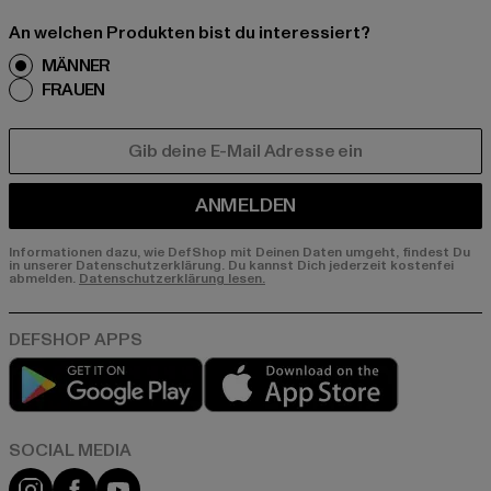
An welchen Produkten bist du interessiert?
MÄNNER
FRAUEN
E-MAIL
ANMELDEN
Informationen dazu, wie DefShop mit Deinen Daten umgeht, findest Du
in unserer Datenschutzerklärung. Du kannst Dich jederzeit kostenfei
abmelden.
Datenschutzerklärung lesen.
Play market
App store
Instagram
Facebook
YouTube