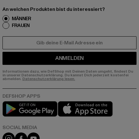
An welchen Produkten bist du interessiert?
MÄNNER
FRAUEN
E-MAIL
ANMELDEN
Informationen dazu, wie DefShop mit Deinen Daten umgeht, findest Du
in unserer Datenschutzerklärung. Du kannst Dich jederzeit kostenfei
abmelden.
Datenschutzerklärung lesen.
Play market
App store
Instagram
Facebook
YouTube