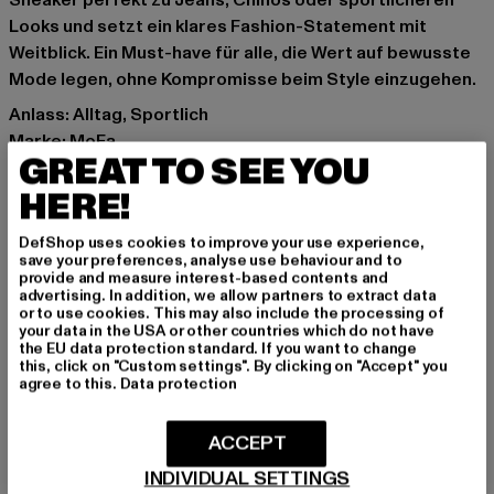
Sneaker perfekt zu Jeans, Chinos oder sportlicheren
Looks und setzt ein klares Fashion-Statement mit
Weitblick. Ein Must-have für alle, die Wert auf bewusste
Mode legen, ohne Kompromisse beim Style einzugehen.
Anlass: Alltag, Sportlich
Marke: MoEa
GREAT TO SEE YOU
Kat.: Sneakers Low
Farbe: schwarz
HERE!
Hersteller Farbe: black/beige/green/purple/beige
DefShop uses cookies to improve your use experience,
Obermaterial: sonstiges Material
save your preferences, analyse use behaviour and to
Innenfutter: Textil
provide and measure interest-based contents and
advertising. In addition, we allow partners to extract data
Art.Nr: BASGN403-20028
or to use cookies. This may also include the processing of
your data in the USA or other countries which do not have
the EU data protection standard. If you want to change
Hersteller: MOEA SAS |
Support@moea.io
this, click on "Custom settings". By clicking on "Accept" you
RUE DES HALLES 15 | 75001 Paris | FR
agree to this.
Data protection
ACCEPT
GRÖSSE & PASSFORM
INDIVIDUAL SETTINGS