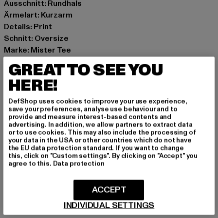
Ausschnitt: Rundhals
Ärmelart: Kurzarm
Details: Print
Schnitt: Oversize
Marke: Mister Tee
Kat.: Tall Tees
GREAT TO SEE YOU
Farbe: gelb
HERE!
Hersteller Farbe: palemoss
Materialzusammensetzung: 100% Baumwolle
DefShop uses cookies to improve your use experience,
Art.Nr: MT2876-04357
save your preferences, analyse use behaviour and to
provide and measure interest-based contents and
advertising. In addition, we allow partners to extract data
Hersteller: TB International GmbH |
info@tbint.de
or to use cookies. This may also include the processing of
your data in the USA or other countries which do not have
Dr.-Robert-Murjahn-Straße 7 | 64372 Ober-Ramstadt |
the EU data protection standard. If you want to change
DE
this, click on "Custom settings". By clicking on "Accept" you
agree to this.
Data protection
GRÖSSE & PASSFORM
ACCEPT
INDIVIDUAL SETTINGS
PFLEGEHINWEISE