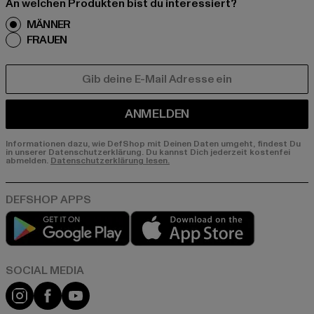
An welchen Produkten bist du interessiert?
MÄNNER
FRAUEN
E-MAIL
ANMELDEN
Informationen dazu, wie DefShop mit Deinen Daten umgeht, findest Du
in unserer Datenschutzerklärung. Du kannst Dich jederzeit kostenfei
abmelden.
Datenschutzerklärung lesen.
Play market
App store
Instagram
Facebook
YouTube