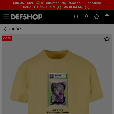
BIS ZU -65%
😲💥 Summer Sale Reloaded — absolute
Zum
Zum
RABATTESKALATION ❯❯
ZUM SALE
❮❮
Inhalt
Fußzeile
springen
springen
ZURÜCK
-23%