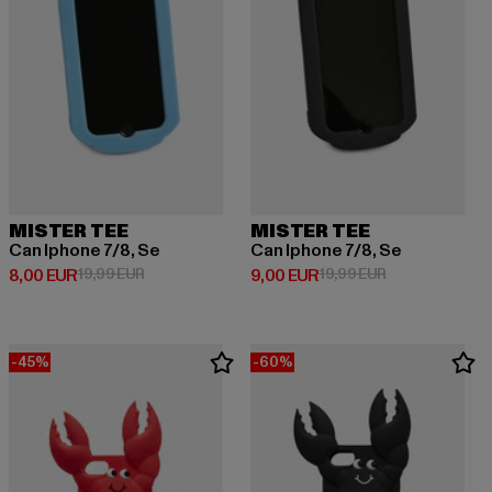
MISTER TEE
MISTER TEE
Can Iphone 7/8, Se
Can Iphone 7/8, Se
Derzeitiger Preis: 8,00 EUR
Aktionspreis: 19,99 EUR
Derzeitiger Preis: 9,00 EUR
Aktionspreis: 1
8,00 EUR
19,99 EUR
9,00 EUR
19,99 EUR
-45%
-60%