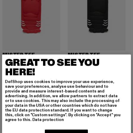
MISTER TEE
MISTER TEE
GREAT TO SEE YOU
Lobster Iphone 7/8, Se
Lobster Iphone 7/8, Se
Derzeitiger Preis: 10,99 EUR
Aktionspreis: 19,99 EUR
Derzeitiger Preis: 8,00 EUR
Aktionspreis: 1
10,99 EUR
19,99 EUR
8,00 EUR
19,99 EUR
HERE!
DefShop uses cookies to improve your use experience,
save your preferences, analyse use behaviour and to
-60%
-40%
provide and measure interest-based contents and
advertising. In addition, we allow partners to extract data
or to use cookies. This may also include the processing of
your data in the USA or other countries which do not have
the EU data protection standard. If you want to change
this, click on "Custom settings". By clicking on "Accept" you
agree to this.
Data protection