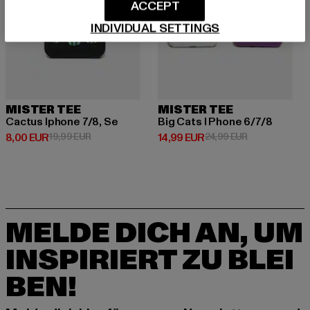
ACCEPT
INDIVIDUAL SETTINGS
MISTER TEE
MISTER TEE
Cactus Iphone 7/8, Se
Big Cats I Phone 6/7/8
Derzeitiger Preis: 8,00 EUR
Aktionspreis: 19,99 EUR
Derzeitiger Preis: 14,99 EUR
Aktionspreis: 
8,00 EUR
19,99 EUR
14,99 EUR
24,99 EUR
MELDE DICH AN, UM
INSPIRIERT ZU BLEI
BEN!