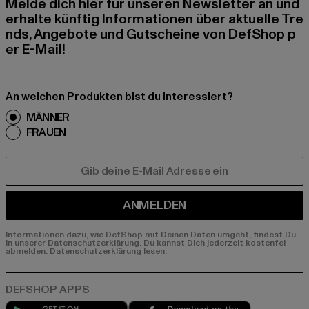
Melde dich hier für unseren Newsletter an und
erhalte künftig Informationen über aktuelle Tre
nds, Angebote und Gutscheine von DefShop p
er E-Mail!
An welchen Produkten bist du interessiert?
MÄNNER
FRAUEN
E-MAIL
ANMELDEN
Informationen dazu, wie DefShop mit Deinen Daten umgeht, findest Du
in unserer Datenschutzerklärung. Du kannst Dich jederzeit kostenfei
abmelden.
Datenschutzerklärung lesen.
Play market
App store