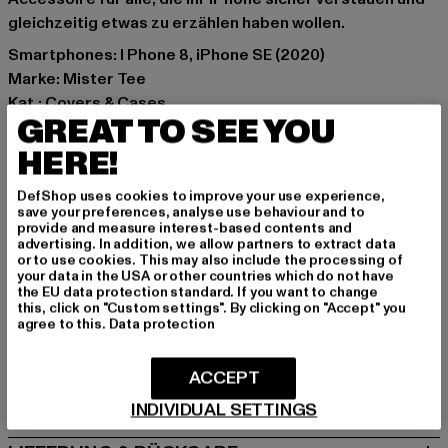
gleichzeitig etwas zu erzählen haben wollen.
Smartphones: I Phone 8, iPhone SE (2020)
Marke: Mister Tee
Kat.: Covers & Cases
GREAT TO SEE YOU
Farbe: schwarz
Hersteller Farbe: black
HERE!
Materialzusammensetzung: 100% Silikon
DefShop uses cookies to improve your use experience,
Art.Nr: MT2064-00007
save your preferences, analyse use behaviour and to
provide and measure interest-based contents and
advertising. In addition, we allow partners to extract data
Hersteller: TB International GmbH |
info@tbint.de
or to use cookies. This may also include the processing of
Dr.-Robert-Murjahn-Straße 7 | 64372 Ober-Ramstadt |
your data in the USA or other countries which do not have
the EU data protection standard. If you want to change
DE
this, click on "Custom settings". By clicking on "Accept" you
agree to this.
Data protection
GRÖSSE & PASSFORM
ACCEPT
PFLEGEHINWEISE
INDIVIDUAL SETTINGS