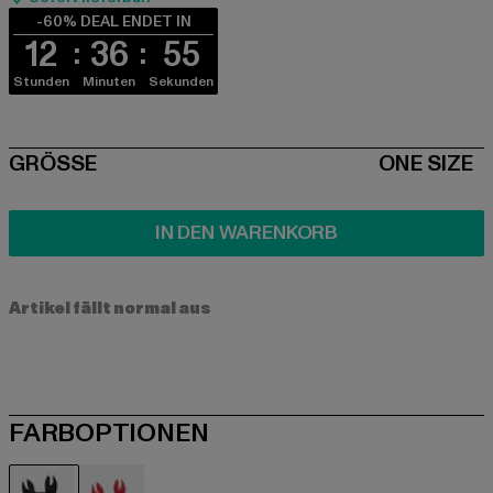
-60% DEAL ENDET IN
12
36
55
Stunden
Minuten
Sekunden
SIZE
GRÖSSE
ONE SIZE
IN DEN WARENKORB
Artikel fällt normal aus
FARBOPTIONEN