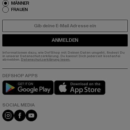
MÄNNER
FRAUEN
E-MAIL
ANMELDEN
Informationen dazu, wie DefShop mit Deinen Daten umgeht, findest Du
in unserer Datenschutzerklärung. Du kannst Dich jederzeit kostenfei
abmelden.
Datenschutzerklärung lesen.
Play market
App store
Instagram
Facebook
YouTube