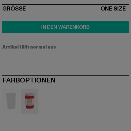
SIZE
GRÖSSE
ONE SIZE
IN DEN WARENKORB
Artikel fällt normal aus
FARBOPTIONEN
schwarz
rot