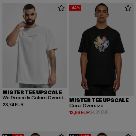
-44%
MISTER TEE UPSCALE
We Dream In Colors Oversize
MISTER TEE UPSCALE
Derzeitiger Preis: 23,74 EUR
23,74 EUR
Coral Oversize
Derzeitiger Preis: 13,99 EUR
Aktionspreis: 
13,99 EUR
24,99 EUR