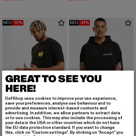
NEU
-10%
NEU
-41%
GREAT TO SEE YOU
HERE!
DefShop uses cookies to improve your use experience,
save your preferences, analyse use behaviour and to
MISTER TEE UPSCALE
provide and measure interest-based contents and
Wu Tang Loves NY Oversize
advertising. In addition, we allow partners to extract data
MISTER TEE UPSCALE
or to use cookies. This may also include the processing of
Derzeitiger Preis: 26,99 EUR
Aktionspreis: 29,99 EUR
26,99 EUR
29,99 EUR
NY Homage Oversize
your data in the USA or other countries which do not have
Derzeitiger Preis: 41,29 EUR
Aktionspreis:
41,29 EUR
69,99 EUR
the EU data protection standard. If you want to change
this, click on "Custom settings". By clicking on "Accept" you