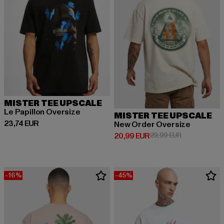
MISTER TEE UPSCALE
Le Papillon Oversize
MISTER TEE UPSCALE
Derzeitiger Preis: 23,74 EUR
23,74 EUR
New Order Oversize
Derzeitiger Preis: 20,99 EUR
Aktionspreis:
20,99 EUR
29,99 EUR
-16%
-45%