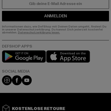
E-MAIL
ANMELDEN
Informationen dazu, wie DefShop mit Deinen Daten umgeht, findest Du
in unserer Datenschutzerklärung. Du kannst Dich jederzeit kostenfei
abmelden.
Datenschutzerklärung lesen.
Play market
App store
Instagram
Facebook
YouTube
KOSTENLOSE RETOURE