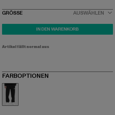
SIZE
GRÖSSE
AUSWÄHLEN
IN DEN WARENKORB
Artikel fällt normal aus
FARBOPTIONEN
schwarz