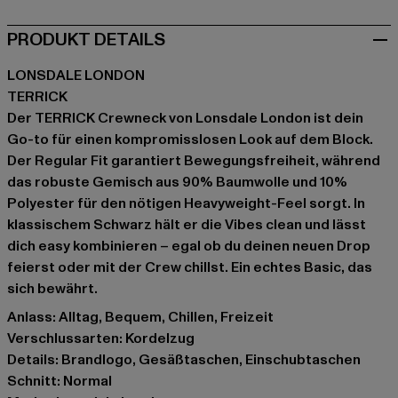
PRODUKT DETAILS
LONSDALE LONDON
TERRICK
Der TERRICK Crewneck von Lonsdale London ist dein
Go-to für einen kompromisslosen Look auf dem Block.
Der Regular Fit garantiert Bewegungsfreiheit, während
das robuste Gemisch aus 90% Baumwolle und 10%
Polyester für den nötigen Heavyweight-Feel sorgt. In
klassischem Schwarz hält er die Vibes clean und lässt
dich easy kombinieren – egal ob du deinen neuen Drop
feierst oder mit der Crew chillst. Ein echtes Basic, das
sich bewährt.
Anlass: Alltag, Bequem, Chillen, Freizeit
Verschlussarten: Kordelzug
Details: Brandlogo, Gesäßtaschen, Einschubtaschen
Schnitt: Normal