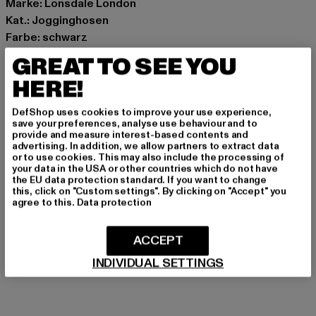
Marke: Lonsdale London
Kat.: Jogginghosen
Farbe: schwarz
Hersteller Farbe: black/white
GREAT TO SEE YOU
Materialzusammensetzung: 90% Baumwolle, 10%
HERE!
Polyester
Art.Nr: LL117894-00826
DefShop uses cookies to improve your use experience,
save your preferences, analyse use behaviour and to
provide and measure interest-based contents and
Hersteller: Punch GmbH |
info@punch-gmbh.de
advertising. In addition, we allow partners to extract data
Im Taubental 15a | 41468 Neuss | DE
or to use cookies. This may also include the processing of
your data in the USA or other countries which do not have
the EU data protection standard. If you want to change
this, click on "Custom settings". By clicking on "Accept" you
GRÖSSE & PASSFORM
agree to this.
Data protection
PFLEGEHINWEISE
ACCEPT
INDIVIDUAL SETTINGS
LIEFERUNG & RÜCKGABE