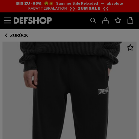
BIS ZU -65%
😲💥 Summer Sale Reloaded — absolute
Zum
Zum
RABATTESKALATION ❯❯
ZUM SALE
❮❮
Inhalt
Fußzeile
springen
springen
ZURÜCK