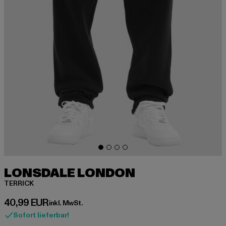
LONSDALE LONDON
TERRICK
Derzeitiger Preis: 40,99 EUR
40,99 EUR
inkl. MwSt.
Sofort lieferbar!