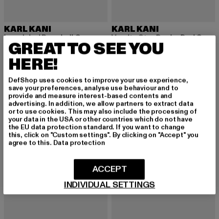
KARL KANI
KARL KANI
Looplabel Baseball Cap
Varsity Star Denim Dad Cap
GREAT TO SEE YOU
Derzeitiger Preis: 23,99 EUR
Aktionspreis: 29,99 EUR
Derzeitiger Preis: 33,24 EUR
23,99 EUR
29,99 EUR
33,24 EUR
HERE!
DefShop uses cookies to improve your use experience,
-20%
save your preferences, analyse use behaviour and to
provide and measure interest-based contents and
advertising. In addition, we allow partners to extract data
or to use cookies. This may also include the processing of
your data in the USA or other countries which do not have
the EU data protection standard. If you want to change
this, click on "Custom settings". By clicking on "Accept" you
agree to this.
Data protection
ACCEPT
INDIVIDUAL SETTINGS