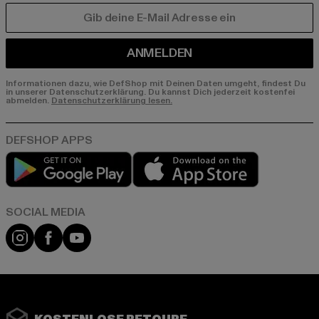
E-MAIL
ANMELDEN
Informationen dazu, wie DefShop mit Deinen Daten umgeht, findest Du
in unserer Datenschutzerklärung. Du kannst Dich jederzeit kostenfei
abmelden.
Datenschutzerklärung lesen.
Play market
App store
Instagram
Facebook
YouTube