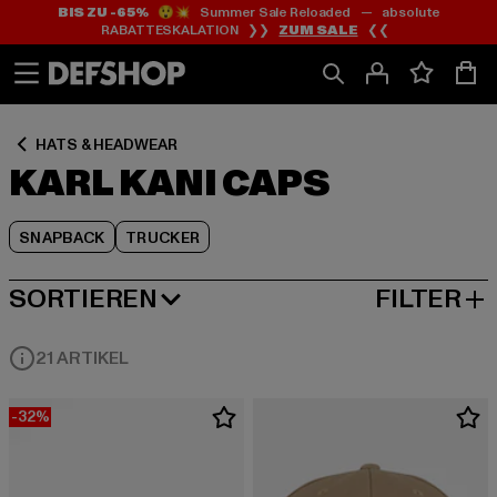
BIS ZU -65%
😲💥 Summer Sale Reloaded — absolute
Zum
Zum
Zum
RABATTESKALATION ❯❯
ZUM SALE
❮❮
Inhalt
Fußzeile
Produktraster
springen
springen
springen
HATS & HEADWEAR
KARL KANI CAPS
SNAPBACK
TRUCKER
SORTIEREN
FILTER
BELIEBTESTE
21 ARTIKEL
-32%