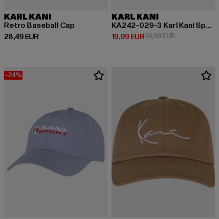
KARL KANI
KARL KANI
Retro Baseball Cap
KA242-029-3 Karl Kani Sports Shadow Stripe Cap
Derzeitiger Preis: 28,49 EUR
Derzeitiger Preis: 19,99 EUR
Aktionspreis: 
28,49 EUR
19,99 EUR
24,99 EUR
-24%