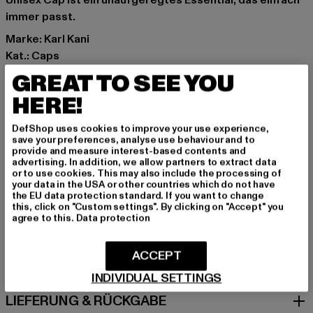
Unisex Cap ist ein unaufgeregtes Essential, das einfach
immer passt.
Marke: Karl Kani
Kat.: Caps
Farbe: grau
GREAT TO SEE YOU
Hersteller Farbe: grey
HERE!
Materialzusammensetzung: 100% Baumwolle
Art.Nr: PD00007504-00111
DefShop uses cookies to improve your use experience,
save your preferences, analyse use behaviour and to
provide and measure interest-based contents and
Hersteller: Urban Styles Agency GmbH & Co. KG |
advertising. In addition, we allow partners to extract data
agentur@urbanstylesagency.com
or to use cookies. This may also include the processing of
your data in the USA or other countries which do not have
Schanzenstraße 41 | 51063 Köln | DE
the EU data protection standard. If you want to change
this, click on "Custom settings". By clicking on "Accept" you
agree to this.
Data protection
GRÖSSE & PASSFORM
ACCEPT
PFLEGEHINWEISE
INDIVIDUAL SETTINGS
LIEFERUNG & RÜCKGABE