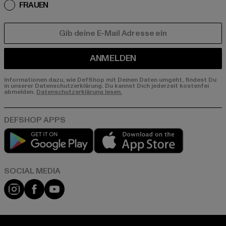
FRAUEN
E-MAIL
ANMELDEN
Informationen dazu, wie DefShop mit Deinen Daten umgeht, findest Du
in unserer Datenschutzerklärung. Du kannst Dich jederzeit kostenfei
abmelden.
Datenschutzerklärung lesen.
Play market
App store
Instagram
Facebook
YouTube