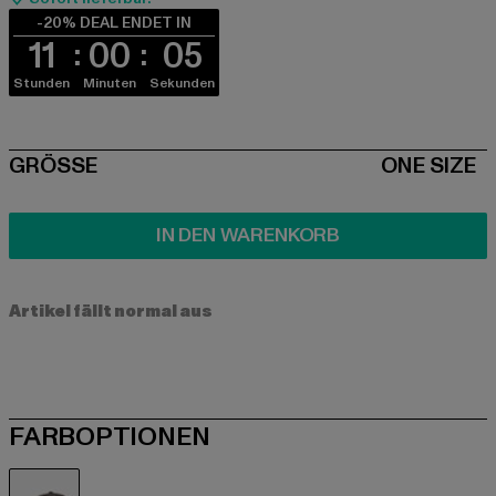
-20% DEAL ENDET IN
11
00
05
Stunden
Minuten
Sekunden
SIZE
GRÖSSE
ONE SIZE
IN DEN WARENKORB
Artikel fällt normal aus
FARBOPTIONEN