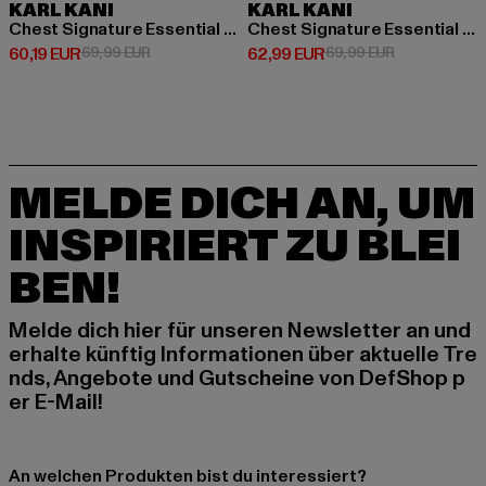
KARL KANI
KARL KANI
Chest Signature Essential Os Zip Hoodie
Chest Signature Essential Zip Hoodie
Derzeitiger Preis: 60,19 EUR
Aktionspreis: 69,99 EUR
Derzeitiger Preis: 62,99 EUR
Aktionspreis:
60,19 EUR
69,99 EUR
62,99 EUR
69,99 EUR
MELDE DICH AN, UM
INSPIRIERT ZU BLEI
BEN!
Melde dich hier für unseren Newsletter an und
erhalte künftig Informationen über aktuelle Tre
nds, Angebote und Gutscheine von DefShop p
er E-Mail!
An welchen Produkten bist du interessiert?