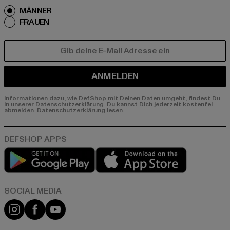
MÄNNER
FRAUEN
E-MAIL
ANMELDEN
Informationen dazu, wie DefShop mit Deinen Daten umgeht, findest Du
in unserer Datenschutzerklärung. Du kannst Dich jederzeit kostenfei
abmelden.
Datenschutzerklärung lesen.
Play market
App store
Instagram
Facebook
YouTube