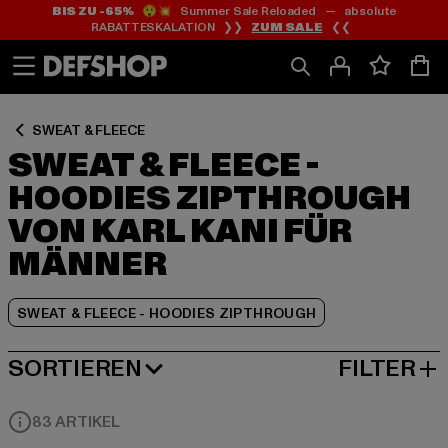
BIS ZU -65%
😲💥 Summer Sale Reloaded — absolute
Zum
Zum
Zum
RABATTESKALATION ❯❯
ZUM SALE
❮❮
Inhalt
Fußzeile
Produktraster
springen
springen
springen
SWEAT & FLEECE
SWEAT & FLEECE -
HOODIES ZIPTHROUGH
VON KARL KANI FÜR
MÄNNER
SWEAT & FLEECE - HOODIES ZIPTHROUGH
SORTIEREN
FILTER
BELIEBTESTE
83 ARTIKEL