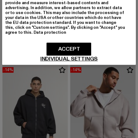
provide and measure interest-based contents and
advertising. In addition, we allow partners to extract data
or to use cookies. This may also include the processing of
your data in the USA or other countries which do not have
the EU data protection standard. If you want to change
this, click on "Custom settings". By clicking on "Accept" you
agree to this.
Data protection
KARL KANI
KARL KANI
Small Signature Essential Os
Chest Signature Essential Zip Hoodie
Derzeitiger Preis: 60,19 EUR
Aktionspreis: 69,99 EUR
Derzeitiger Preis: 60,19 EUR
Aktionspreis: 
60,19 EUR
69,99 EUR
60,19 EUR
69,99 EUR
ACCEPT
INDIVIDUAL SETTINGS
-14%
-14%