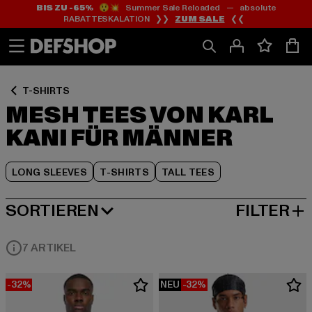
BIS ZU -65%
😲💥 Summer Sale Reloaded — absolute
Zum
Zum
Zum
RABATTESKALATION ❯❯
ZUM SALE
❮❮
Inhalt
Fußzeile
Produktraster
springen
springen
springen
T-SHIRTS
MESH TEES VON KARL
KANI FÜR MÄNNER
LONG SLEEVES
T-SHIRTS
TALL TEES
SORTIEREN
FILTER
BELIEBTESTE
7 ARTIKEL
-32%
NEU
-32%