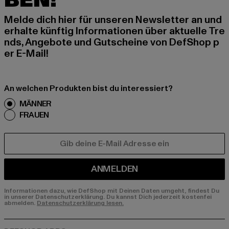
BEN!
Melde dich hier für unseren Newsletter an und
erhalte künftig Informationen über aktuelle Tre
nds, Angebote und Gutscheine von DefShop p
er E-Mail!
An welchen Produkten bist du interessiert?
MÄNNER
FRAUEN
E-MAIL
ANMELDEN
Informationen dazu, wie DefShop mit Deinen Daten umgeht, findest Du
in unserer Datenschutzerklärung. Du kannst Dich jederzeit kostenfei
abmelden.
Datenschutzerklärung lesen.