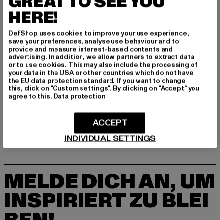
GREAT TO SEE YOU
HERE!
DefShop uses cookies to improve your use experience,
save your preferences, analyse use behaviour and to
provide and measure interest-based contents and
advertising. In addition, we allow partners to extract data
or to use cookies. This may also include the processing of
your data in the USA or other countries which do not have
the EU data protection standard. If you want to change
this, click on "Custom settings". By clicking on "Accept" you
KARL KANI
agree to this.
Data protection
KM241-042-1 Karl Kani Varsity Striped Baseball Shirt
Derzeitiger Preis: 26,49 EUR
Aktionspreis: 49,99 EUR
26,49 EUR
49,99 EUR
ACCEPT
INDIVIDUAL SETTINGS
MELDE DICH AN, UM
INSPIRIERT ZU BLEI