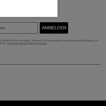
 du interessiert?
ANMELDEN
Deinen Daten umgeht, findest Du in unserer Datenschutzerklärung. Du
lden.
Datenschutzerklärung lesen.