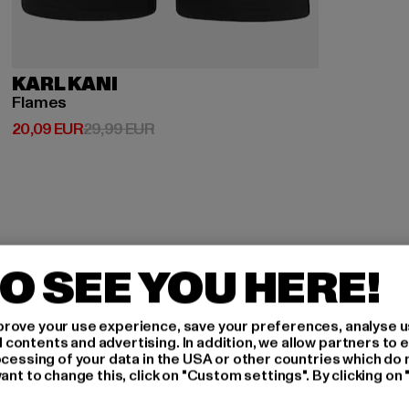
KARL KANI
Flames
Derzeitiger Preis: 20,09 EUR
Aktionspreis: 29,99 EUR
20,09 EUR
29,99 EUR
O SEE YOU HERE!
H AN,
rove your use experience, save your preferences, analyse u
ontents and advertising. In addition, we allow partners to e
ocessing of your data in the USA or other countries which do 
ant to change this, click on "Custom settings". By clicking on 