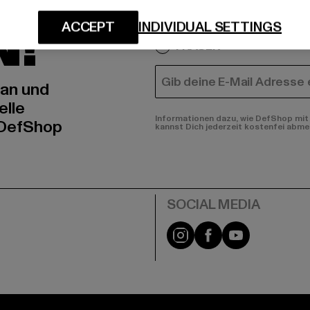
IERT
An welchen Produkten bist
N!
ACCEPT
INDIVIDUAL SETTINGS
MÄNNER
FRAUEN
E-MAIL
 an und
elle
Informationen dazu, wie DefShop mit 
 DefShop
kannst Dich jederzeit kostenfei abme
e
Instagram
Facebook
YouTube