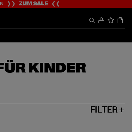
ION ❯❯
ZUM SALE
❮❮
FÜR KINDER
FILTER