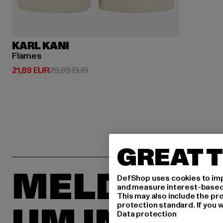
KARL KANI
Flames
Derzeitiger Preis: 21,89 EUR
Aktionspreis: 29,99 EUR
21,89 EUR
29,99 EUR
GREAT T
MELDE DIC
DefShop uses cookies to imp
and measure interest-based c
This may also include the pr
protection standard. If you w
Data protection