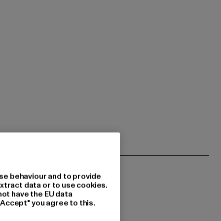
se behaviour and to provide
xtract data or to use cookies.
not have the EU data
"Accept" you agree to this.