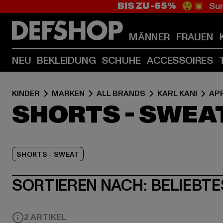
BIS ZU -65%
😲💥 Sum
MÄNNER
FRAUEN
NEU
BEKLEIDUNG
SCHUHE
ACCESSOIRES
KINDER
MARKEN
ALL BRANDS
KARL KANI
AP
SHORTS - SWEAT
SHORTS - SWEAT
SORTIEREN NACH:
BELIEBTE
2 ARTIKEL