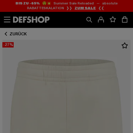
BIS ZU -65%
😲💥 Summer Sale Reloaded — absolute
Zum
Zum
RABATTESKALATION ❯❯
ZUM SALE
❮❮
Inhalt
Fußzeile
springen
springen
ZURÜCK
-27%