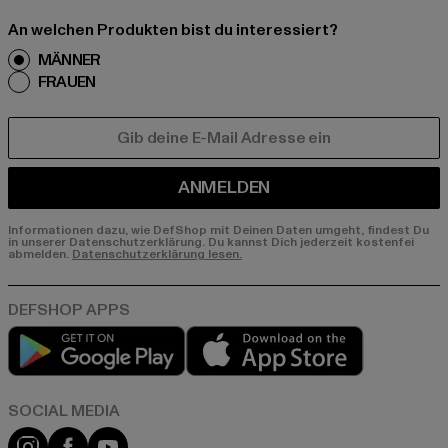
An welchen Produkten bist du interessiert?
MÄNNER
FRAUEN
E-MAIL
ANMELDEN
Informationen dazu, wie DefShop mit Deinen Daten umgeht, findest Du
in unserer Datenschutzerklärung. Du kannst Dich jederzeit kostenfei
abmelden.
Datenschutzerklärung lesen.
Play market
App store
Instagram
Facebook
YouTube