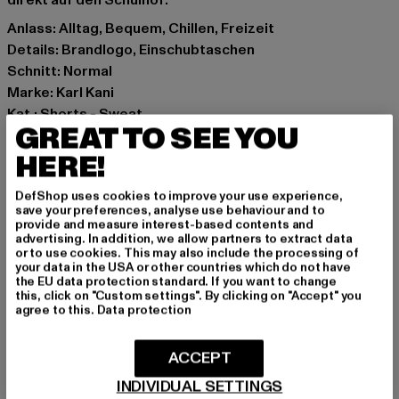
direkt auf den Schulhof.
Anlass: Alltag, Bequem, Chillen, Freizeit
Details: Brandlogo, Einschubtaschen
Schnitt: Normal
Marke: Karl Kani
Kat.: Shorts - Sweat
GREAT TO SEE YOU
Farbe: beige
Hersteller Farbe: white
HERE!
Materialzusammensetzung: 70% Baumwolle, 30%
DefShop uses cookies to improve your use experience,
Polyester
save your preferences, analyse use behaviour and to
Art.Nr: PD00005601-00220
provide and measure interest-based contents and
advertising. In addition, we allow partners to extract data
or to use cookies. This may also include the processing of
Hersteller: Urban Styles Agency GmbH & Co. KG |
your data in the USA or other countries which do not have
the EU data protection standard. If you want to change
agentur@urbanstylesagency.com
this, click on "Custom settings". By clicking on "Accept" you
Schanzenstraße 41 | 51063 Köln | DE
agree to this.
Data protection
ACCEPT
GRÖSSE & PASSFORM
INDIVIDUAL SETTINGS