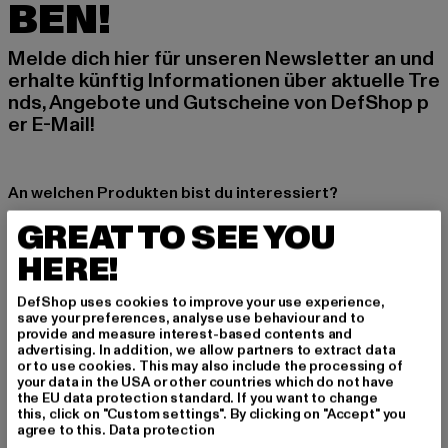
BEN!
Melde dich hier für unseren Newsletter an und
erhalte künftig Informationen über aktuelle Tre
nds, Angebote und Gutscheine von DefShop p
er E-Mail!
An welchen Produkten bist du interessiert?
MÄNNER
GREAT TO SEE YOU
FRAUEN
HERE!
DefShop uses cookies to improve your use experience,
E-MAIL
save your preferences, analyse use behaviour and to
provide and measure interest-based contents and
ANMELDEN
advertising. In addition, we allow partners to extract data
or to use cookies. This may also include the processing of
your data in the USA or other countries which do not have
Informationen dazu, wie DefShop mit Deinen Daten umgeht, findest Du
the EU data protection standard. If you want to change
in unserer Datenschutzerklärung. Du kannst Dich jederzeit kostenfei
this, click on "Custom settings". By clicking on "Accept" you
abmelden.
Datenschutzerklärung lesen.
agree to this.
Data protection