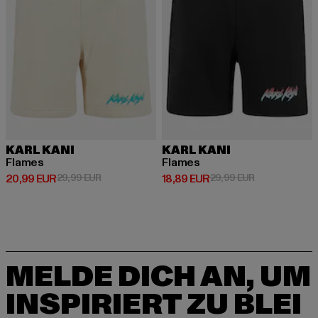
KARL KANI
KARL KANI
Flames
Flames
Derzeitiger Preis: 20,99 EUR
Aktionspreis: 29,99 EUR
Derzeitiger Preis: 18,89 EUR
Aktionspreis: 
20,99 EUR
29,99 EUR
18,89 EUR
29,99 EUR
MELDE DICH AN, UM
INSPIRIERT ZU BLEI