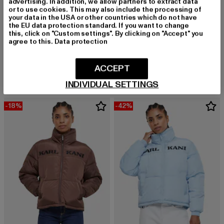
advertising. In addition, we allow partners to extract data
or to use cookies. This may also include the processing of
your data in the USA or other countries which do not have
the EU data protection standard. If you want to change
this, click on "Custom settings". By clicking on "Accept" you
agree to this.
Data protection
KARL KANI
KARL KANI
Retro Pu
Diamond Puffer
Derzeitiger Preis: 103,59 EUR
Aktionspreis: 139,99 EUR
Derzeitiger Preis: 100,49 EUR
Aktionsprei
103,59 EUR
139,99 EUR
100,49 EUR
149,99 EUR
ACCEPT
INDIVIDUAL SETTINGS
-18%
-42%