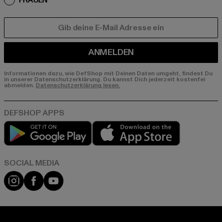
FRAUEN
E-MAIL
ANMELDEN
Informationen dazu, wie DefShop mit Deinen Daten umgeht, findest Du
in unserer Datenschutzerklärung. Du kannst Dich jederzeit kostenfei
abmelden.
Datenschutzerklärung lesen.
Play market
App store
Instagram
Facebook
YouTube