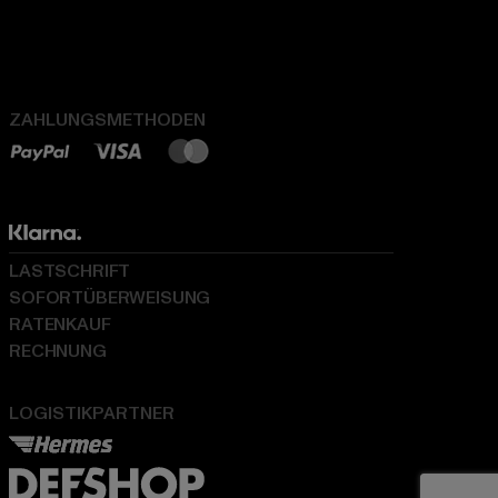
ZAHLUNGSMETHODEN
LASTSCHRIFT
SOFORTÜBERWEISUNG
RATENKAUF
RECHNUNG
LOGISTIKPARTNER