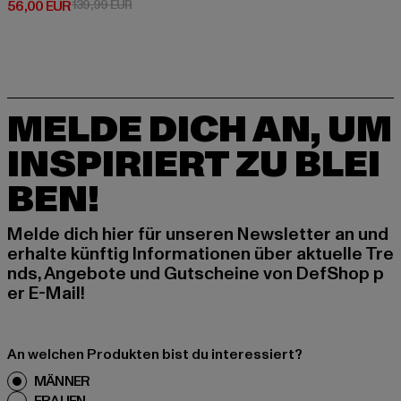
Derzeitiger Preis: 56,00 EUR
Aktionspreis: 139,99 EUR
56,00 EUR
139,99 EUR
MELDE DICH AN, UM
INSPIRIERT ZU BLEI
BEN!
Melde dich hier für unseren Newsletter an und
erhalte künftig Informationen über aktuelle Tre
nds, Angebote und Gutscheine von DefShop p
er E-Mail!
An welchen Produkten bist du interessiert?
MÄNNER