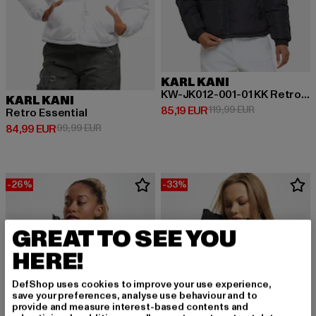
KARL KANI
KW-JK012-001-01 KK Retro Essential Puffer Jacket
KARL KANI
Derzeitiger Preis: 85,19 EUR
Aktionspreis: 
85,19 EUR
119,99 EUR
Retro Essential
Derzeitiger Preis: 84,99 EUR
Aktionspreis: 99,99 EUR
84,99 EUR
99,99 EUR
-26%
-33%
GREAT TO SEE YOU
HERE!
DefShop uses cookies to improve your use experience,
save your preferences, analyse use behaviour and to
provide and measure interest-based contents and